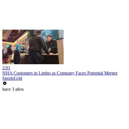
2:01
NHA Customers in Limbo as Company Faces Potential Merger
SportsGrid
hace 3 años