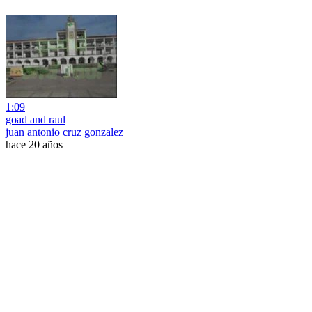
1:09
goad and raul
juan antonio cruz gonzalez
hace 20 años