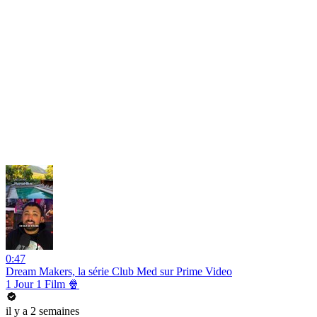
0:47
Dream Makers, la série Club Med sur Prime Video
1 Jour 1 Film 🍿
il y a 2 semaines