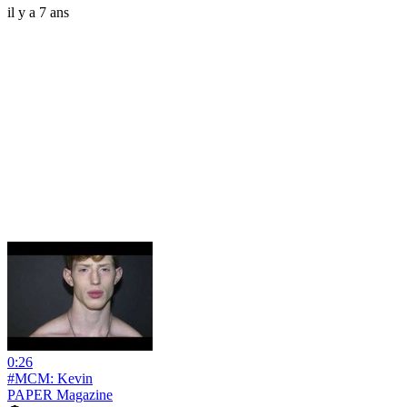
il y a 7 ans
0:26
#MCM: Kevin
PAPER Magazine