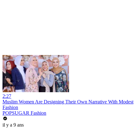
2:27
Muslim Women Are Designing Their Own Narrative With Modest
Fashion
POPSUGAR Fashion
il y a 9 ans