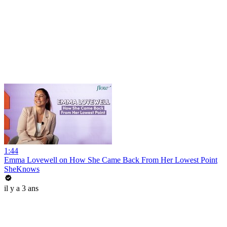
1:44
Emma Lovewell on How She Came Back From Her Lowest Point
SheKnows
il y a 3 ans