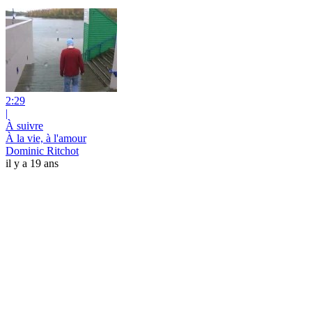
2:29
|
À suivre
À la vie, à l'amour
Dominic Ritchot
il y a 19 ans