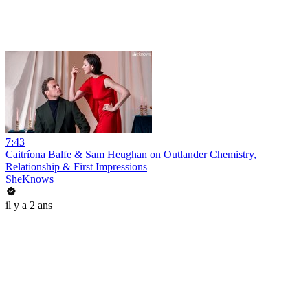
7:43
Caitríona Balfe & Sam Heughan on Outlander Chemistry,
Relationship & First Impressions
SheKnows
il y a 2 ans