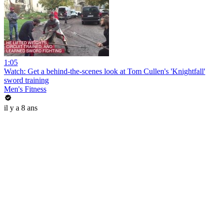
1:05
Watch: Get a behind-the-scenes look at Tom Cullen's 'Knightfall'
sword training
Men's Fitness
il y a 8 ans