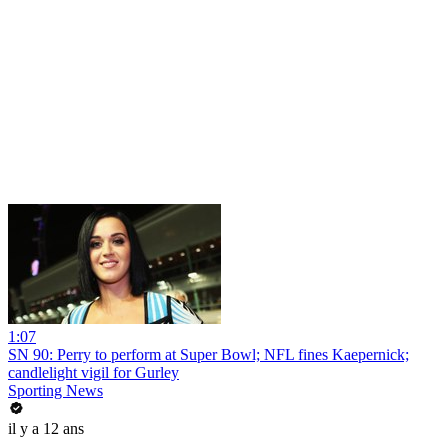
1:07
SN 90: Perry to perform at Super Bowl; NFL fines Kaepernick;
candlelight vigil for Gurley
Sporting News
il y a 12 ans