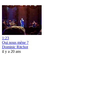
1:23
Qui nous mène ?
Dominic Ritchot
il y a 20 ans