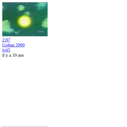
2:07
Gohan 2000
joji5
il y a 19 ans