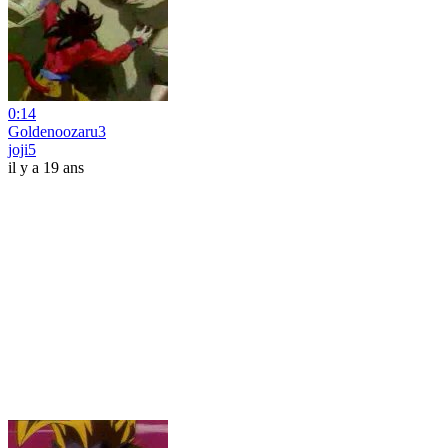
0:14
Goldenoozaru3
joji5
il y a 19 ans