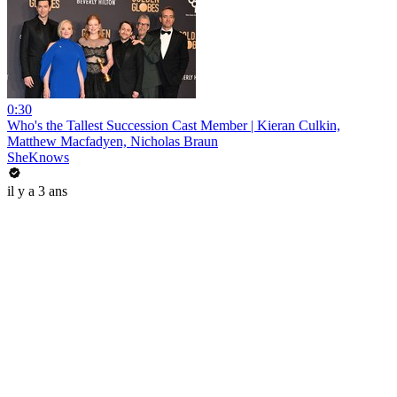
0:30
Who's the Tallest Succession Cast Member | Kieran Culkin,
Matthew Macfadyen, Nicholas Braun
SheKnows
il y a 3 ans