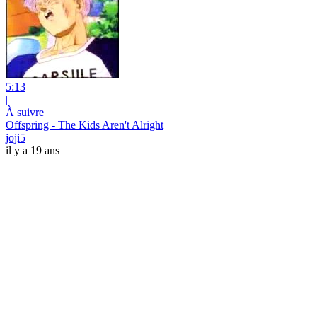
5:13
|
À suivre
Offspring - The Kids Aren't Alright
joji5
il y a 19 ans