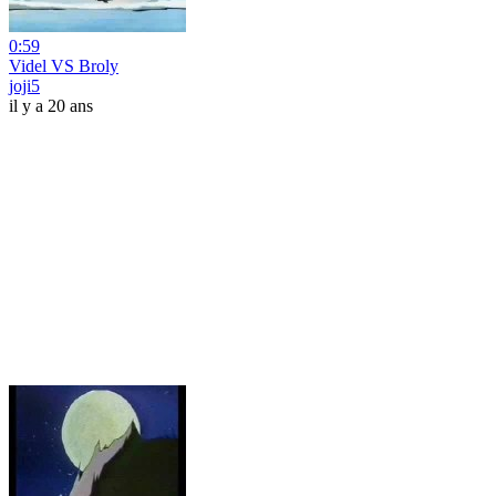
0:59
Videl VS Broly
joji5
il y a 20 ans