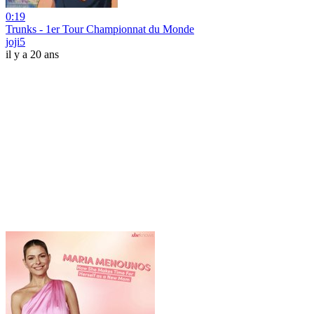
0:19
Trunks - 1er Tour Championnat du Monde
joji5
il y a 20 ans