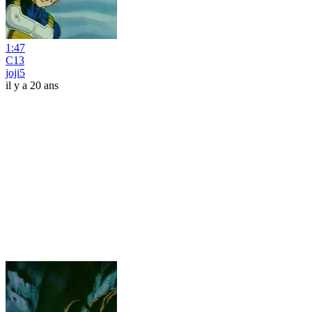
1:47
C13
joji5
il y a 20 ans