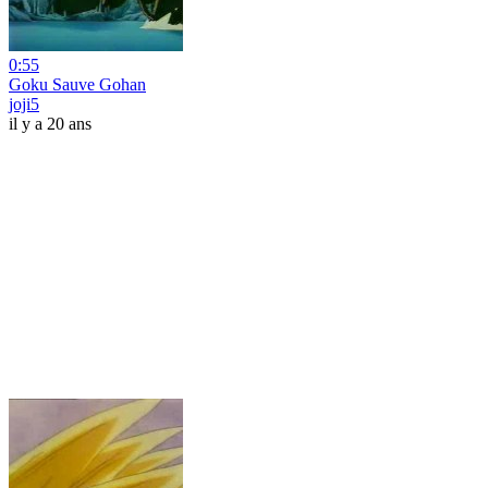
0:55
Goku Sauve Gohan
joji5
il y a 20 ans