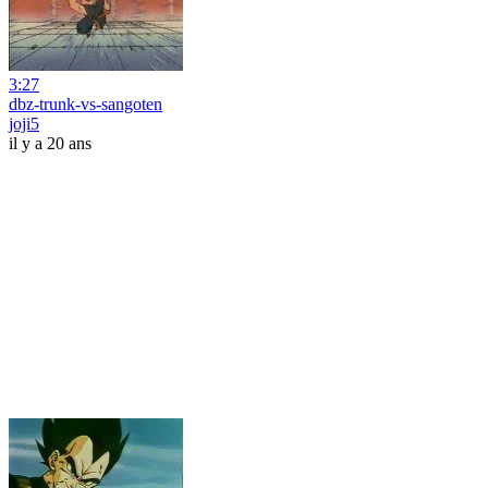
3:27
dbz-trunk-vs-sangoten
joji5
il y a 20 ans