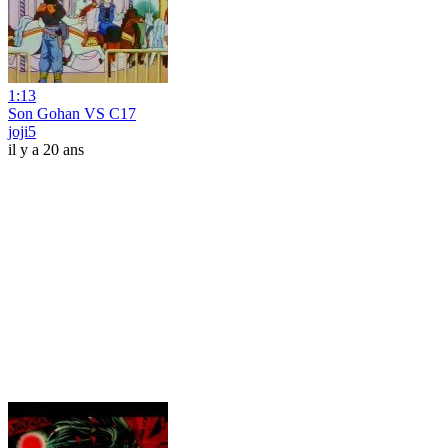
1:13
Son Gohan VS C17
joji5
il y a 20 ans