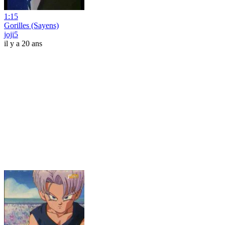
1:15
Gorilles (Sayens)
joji5
il y a 20 ans