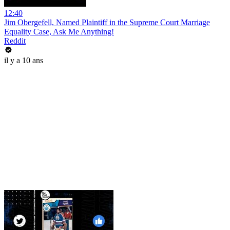
12:40
Jim Obergefell, Named Plaintiff in the Supreme Court Marriage
Equality Case, Ask Me Anything!
Reddit
il y a 10 ans