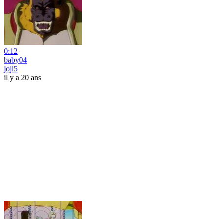
0:12
baby04
joji5
il y a 20 ans