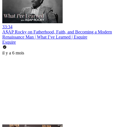
33:34
A$AP Rocky on Fatherhood, Faith, and Becoming a Modern
Renaissance Man | What I’ve Learned | Esquire
Esquire
il y a 6 mois