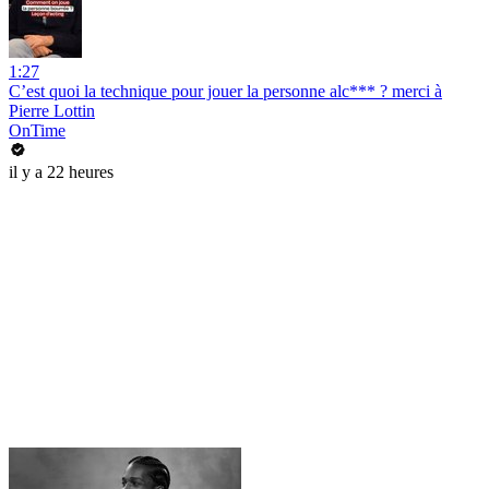
1:27
C’est quoi la technique pour jouer la personne alc*** ? merci à
Pierre Lottin
OnTime
il y a 22 heures