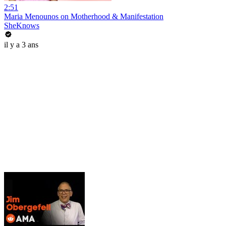
2:51
Maria Menounos on Motherhood & Manifestation
SheKnows
il y a 3 ans