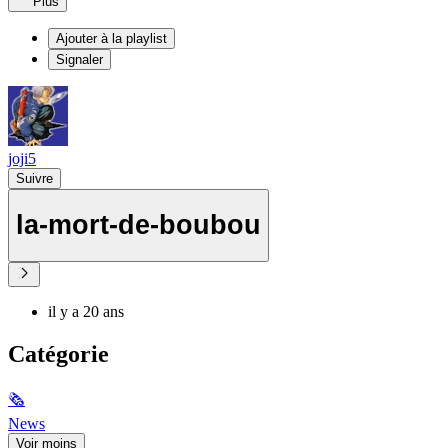
Plus
Ajouter à la playlist
Signaler
joji5
Suivre
la-mort-de-boubou
il y a 20 ans
Catégorie
🗞
News
Voir moins