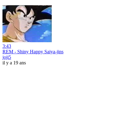
3:43
REM - Shiny Happy Saiya-jins
joji5
il y a 19 ans