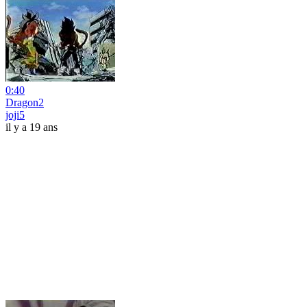
0:40
Dragon2
joji5
il y a 19 ans