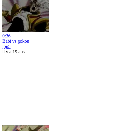
0:36
Babi vs gokou
joji5
il y a 19 ans