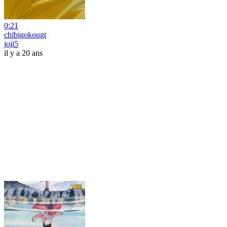
0:21
chibigokougt
joji5
il y a 20 ans