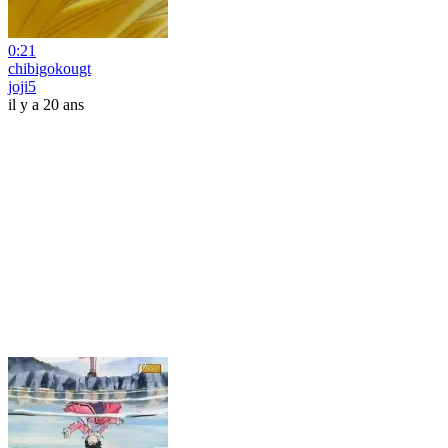
0:21
chibigokougt
joji5
il y a 20 ans