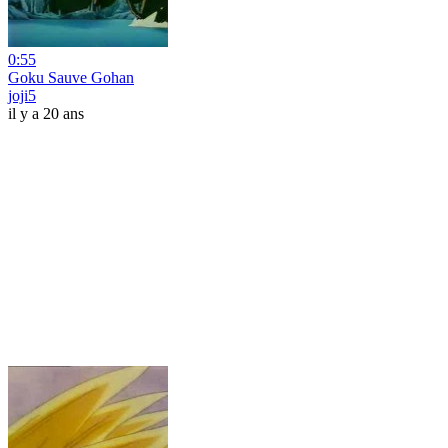
0:55
Goku Sauve Gohan
joji5
il y a 20 ans