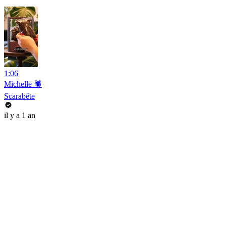
1:06
Michelle 🕷️
Scarabête
il y a 1 an