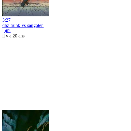
3:27
dbz-trunk-vs-sangoten
joji5
il y a 20 ans