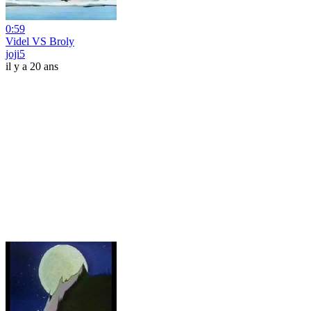
0:59
Videl VS Broly
joji5
il y a 20 ans