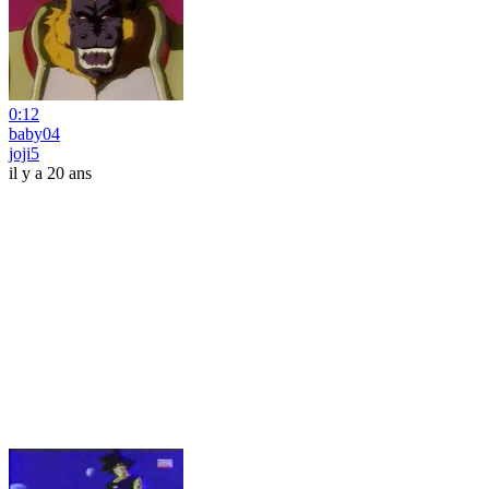
0:12
baby04
joji5
il y a 20 ans