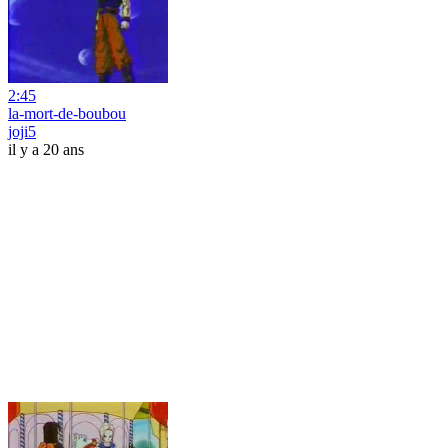
2:45
la-mort-de-boubou
joji5
il y a 20 ans