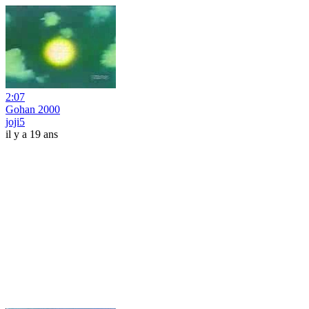
2:07
Gohan 2000
joji5
il y a 19 ans