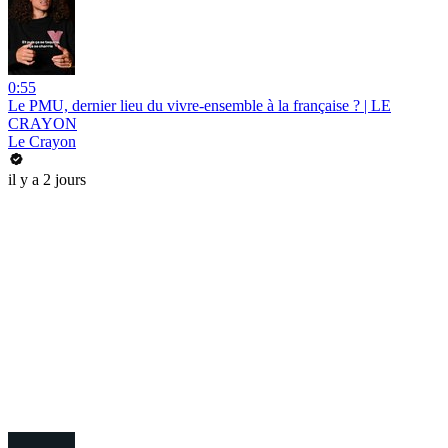
0:55
Le PMU, dernier lieu du vivre-ensemble à la française ? | LE
CRAYON
Le Crayon
il y a 2 jours