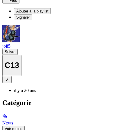
Plus
Ajouter à la playlist
Signaler
joji5
Suivre
C13
il y a 20 ans
Catégorie
🗞
News
Voir moins