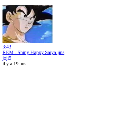
3:43
REM - Shiny Happy Saiya-jins
joji5
il y a 19 ans