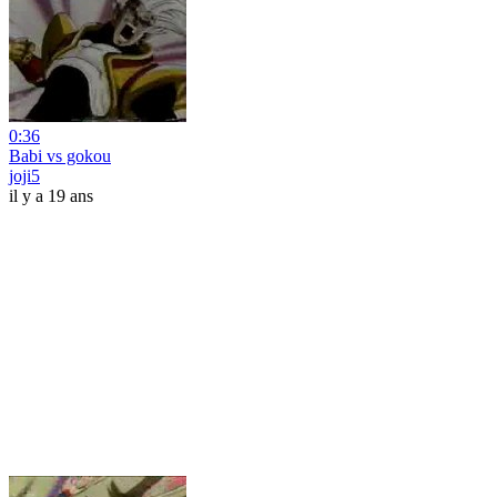
0:36
Babi vs gokou
joji5
il y a 19 ans