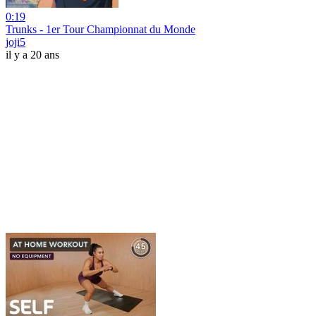
0:19
Trunks - 1er Tour Championnat du Monde
joji5
il y a 20 ans