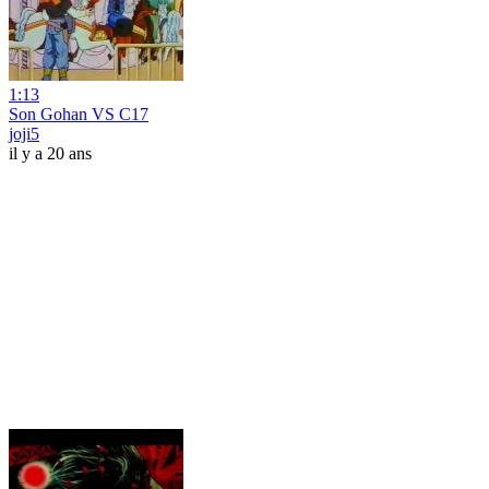
1:13
Son Gohan VS C17
joji5
il y a 20 ans