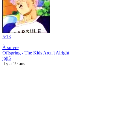
5:13
|
À suivre
Offspring - The Kids Aren't Alright
joji5
il y a 19 ans