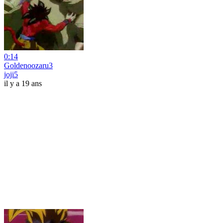
0:14
Goldenoozaru3
joji5
il y a 19 ans