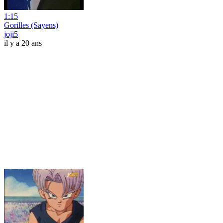
1:15
Gorilles (Sayens)
joji5
il y a 20 ans