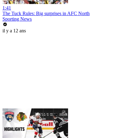
1:41
The Tuck Rules: Big surprises in AFC North
Sporting News
il y a 12 ans