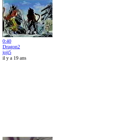
0:40
Dragon2
joji5
il y a 19 ans