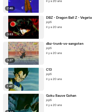
il y a 20 ans
2:45
DBZ - Dragon Ball Z - Vegeta
joji5
il y a 20 ans
3:53
dbz-trunk-vs-sangoten
joji5
il y a 20 ans
3:27
C13
joji5
il y a 20 ans
1:47
Goku Sauve Gohan
joji5
il y a 20 ans