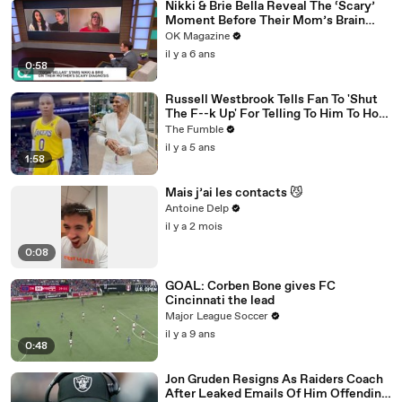
Nikki & Brie Bella Reveal The ‘Scary’
Moment Before Their Mom’s Brain
Surgery: Watch
OK Magazine
il y a 6 ans
0:58
Russell Westbrook Tells Fan To 'Shut
The F--k Up' For Telling To Him To How
To Play Better
The Fumble
il y a 5 ans
1:58
Mais j’ai les contacts 😼
Antoine Delp
il y a 2 mois
0:08
GOAL: Corben Bone gives FC
Cincinnati the lead
Major League Soccer
il y a 9 ans
0:48
Jon Gruden Resigns As Raiders Coach
After Leaked Emails Of Him Offending