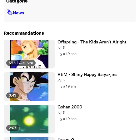
Catégorie
🗞
News
Recommandations
Offspring - The Kids Aren't Alright
joji5
il y a 19 ans
5:13
|
À suivre
REM - Shiny Happy Saiya-jins
joji5
il y a 19 ans
3:43
Gohan 2000
joji5
il y a 19 ans
2:07
Dragon2