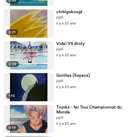
0:55
chibigokougt
joji5
il y a 20 ans
0:21
Videl VS Broly
joji5
il y a 20 ans
0:59
Gorilles (Sayens)
joji5
il y a 20 ans
1:15
Trunks - 1er Tour Championnat du
Monde
joji5
il y a 20 ans
0:19