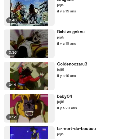
joji5
il y a 19 ans
0:40
Babi vs gokou
joji5
il y a 19 ans
0:36
Goldenoozaru3
joji5
il y a 19 ans
0:14
baby04
joji5
il y a 20 ans
0:12
la-mort-de-boubou
joji5