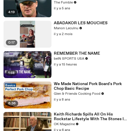
Women, Gays, & Minorites
The Fumble
il y a 5 ans
4:19
ABADAKOR LES MOUCHES
Manon Leculnu
il y a 2 mois
0:17
REMEMBER THE NAME
beIN SPORTS USA
il y a 15 heures
1:58
We Made National Pork Board's Pork
Chop Basic Recipe
Glen & Friends Cooking Food
il y a 8 ans
6:36
Keith Richards Spills All On His
Rockstar Lifestyle With The Stones In
New REELZ Doc: Watch
OK Magazine
il y a 6 ans