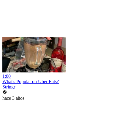
1:00
What's Popular on Uber Eats?
Stringr
hace 3 años