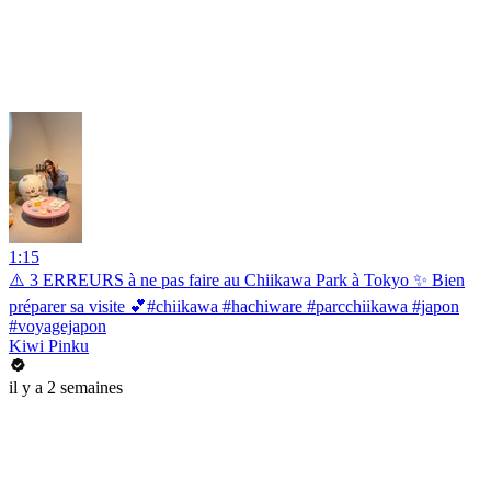
1:15
⚠️ 3 ERREURS à ne pas faire au Chiikawa Park à Tokyo ✨ Bien
préparer sa visite 💕#chiikawa #hachiware #parcchiikawa #japon
#voyagejapon
Kiwi Pinku
il y a 2 semaines