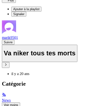
Plus
Ajouter à la playlist
Signaler
marik9501
Suivre
Va niker tous tes morts
il y a 20 ans
Catégorie
🗞
News
Voir moins