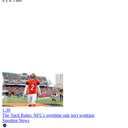
il y a 5 ans
1:39
The Tuck Rules: NFL's overtime rule isn't working
Sporting News