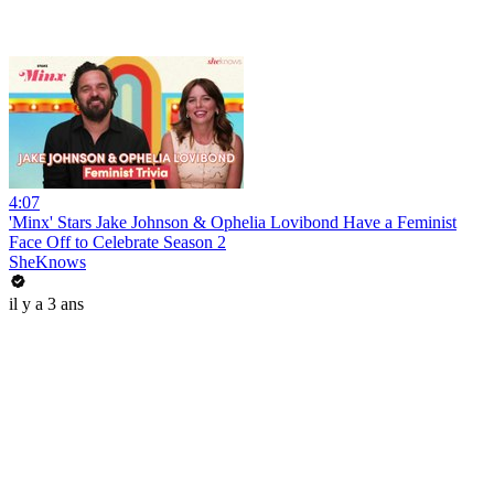
4:07
'Minx' Stars Jake Johnson & Ophelia Lovibond Have a Feminist
Face Off to Celebrate Season 2
SheKnows
il y a 3 ans