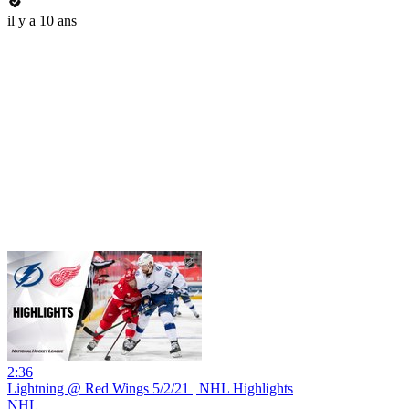
il y a 10 ans
2:36
Lightning @ Red Wings 5/2/21 | NHL Highlights
NHL