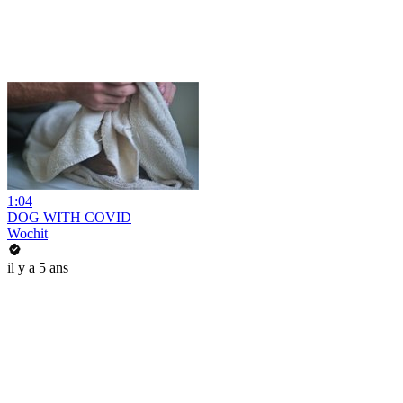
1:04
DOG WITH COVID
Wochit
il y a 5 ans