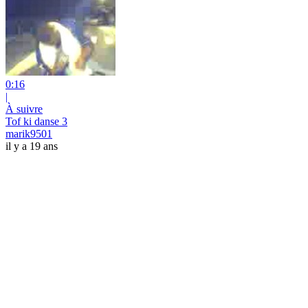
0:16
|
À suivre
Tof ki danse 3
marik9501
il y a 19 ans