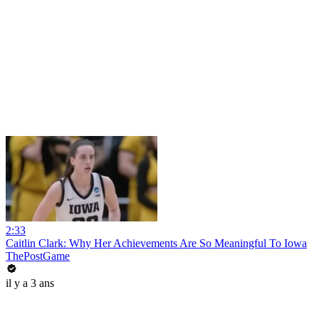
2:33
Caitlin Clark: Why Her Achievements Are So Meaningful To Iowa
ThePostGame
il y a 3 ans