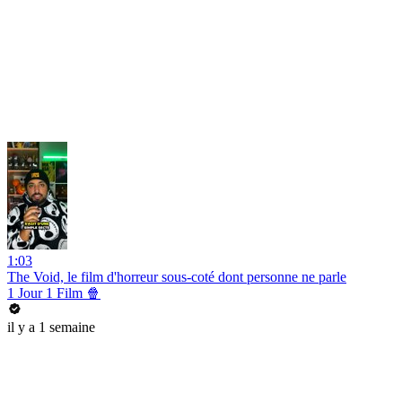
1:03
The Void, le film d'horreur sous-coté dont personne ne parle
1 Jour 1 Film 🍿
il y a 1 semaine