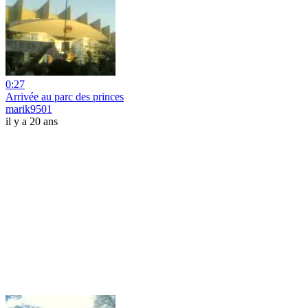
0:27
Arrivée au parc des princes
marik9501
il y a 20 ans