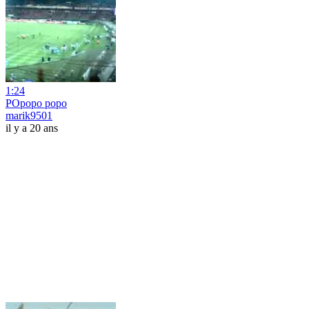
1:24
POpopo popo
marik9501
il y a 20 ans