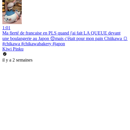
1:01
Ma fierté de française en PLS quand j'ai fait LA QUEUE devant
une boulangerie au Japon 😔mais c'était pour mon pain Chiikawa 🍞
#chikawa #chikawabakery #japon
Kiwi Pinku
il y a 2 semaines