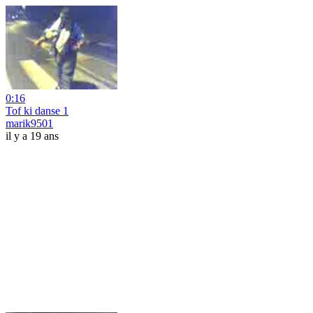
0:16
Tof ki danse 1
marik9501
il y a 19 ans