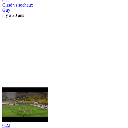
Cissé vs sochaux
Guy
il y a 20 ans
0:22