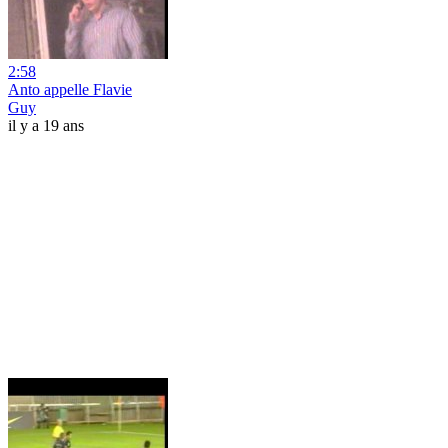
2:58
Anto appelle Flavie
Guy
il y a 19 ans