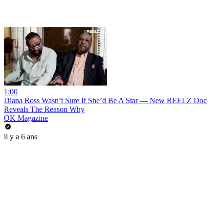
1:00
Diana Ross Wasn’t Sure If She’d Be A Star — New REELZ Doc
Reveals The Reason Why
OK Magazine
il y a 6 ans