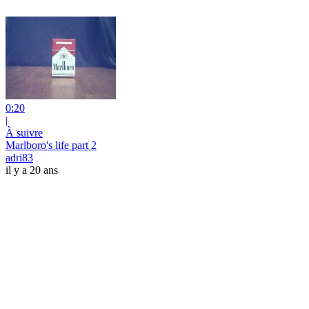
0:20
|
À suivre
Marlboro's life part 2
adri83
il y a 20 ans