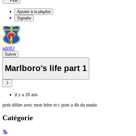
Plus
Ajouter à la playlist
Signaler
adri83
Suivre
Marlboro's life part 1
il y a 20 ans
petit délire avec mon frére et c pote a 4h du matin
Catégorie
🗞