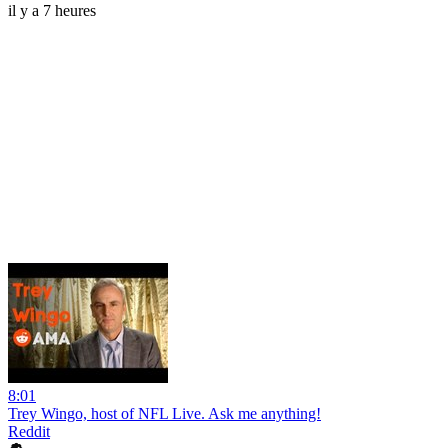
il y a 7 heures
8:01
Trey Wingo, host of NFL Live. Ask me anything!
Reddit