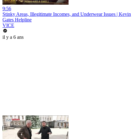
9:56
Stinky Areas, Illegitimate Incomes, and Underwear Issues | Kevin
Gates Helpline
VICE
il y a 6 ans