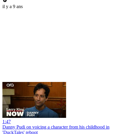
il y a 9 ans
1:47
Danny Pudi on voicing a character from his childhood in
'DuckTales' reboot