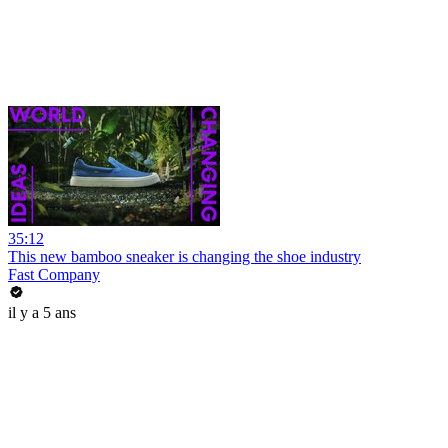
35:12
This new bamboo sneaker is changing the shoe industry
Fast Company
il y a 5 ans