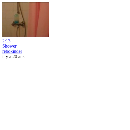
2:13
Shower
rebokinder
il y a 20 ans