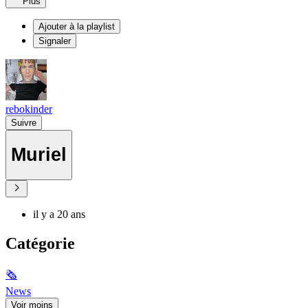
Plus
Ajouter à la playlist
Signaler
rebokinder
Suivre
Muriel
il y a 20 ans
Catégorie
🗞
News
Voir moins