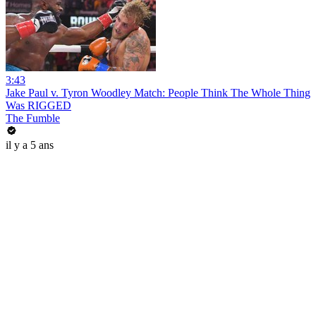
3:43
Jake Paul v. Tyron Woodley Match: People Think The Whole Thing
Was RIGGED
The Fumble
il y a 5 ans