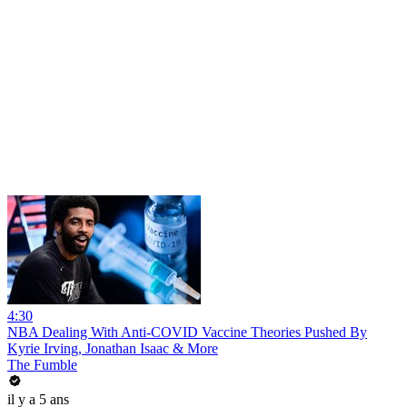
4:30
NBA Dealing With Anti-COVID Vaccine Theories Pushed By
Kyrie Irving, Jonathan Isaac & More
The Fumble
il y a 5 ans