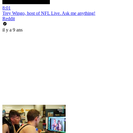
8:01
Trey Wingo, host of NFL Live. Ask me anything!
Reddit
il y a 9 ans