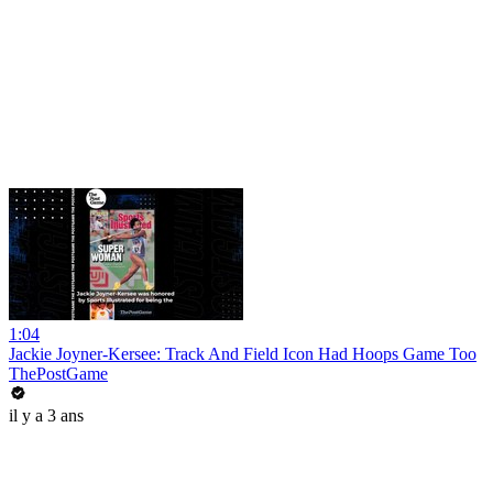
1:04
Jackie Joyner-Kersee: Track And Field Icon Had Hoops Game Too
ThePostGame
il y a 3 ans