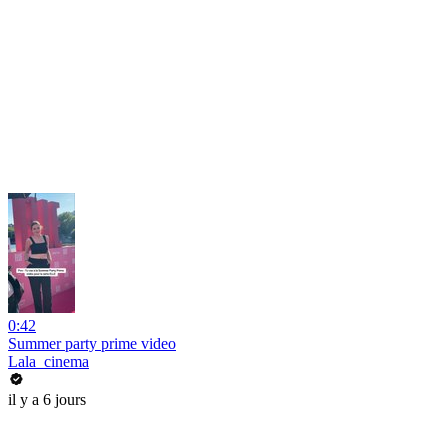
0:42
Summer party prime video
Lala_cinema
il y a 6 jours