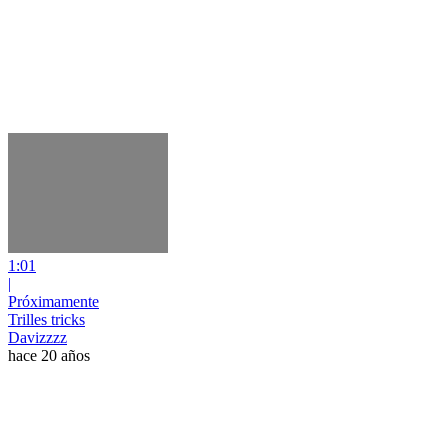
1:01
|
Próximamente
Trilles tricks
Davizzzz
hace 20 años