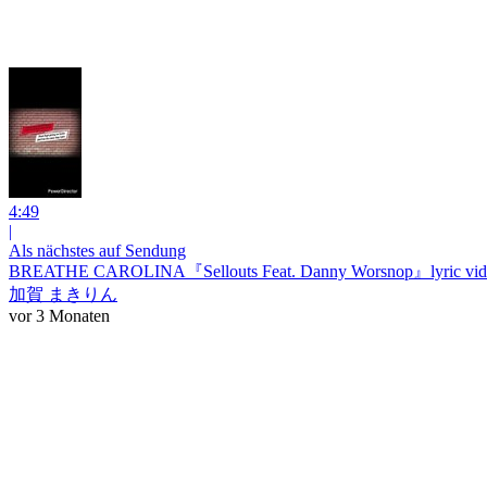
4:49
|
Als nächstes auf Sendung
BREATHE CAROLINA『Sellouts Feat. Danny Worsnop』lyric vid
加賀 まきりん
vor 3 Monaten