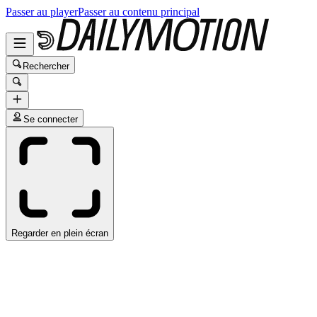
Passer au player
Passer au contenu principal
Rechercher
Se connecter
Regarder en plein écran