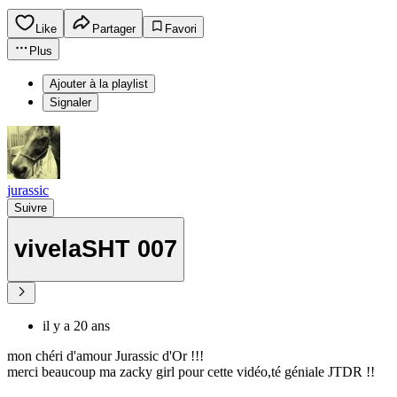
Like
Partager
Favori
Plus
Ajouter à la playlist
Signaler
jurassic
Suivre
vivelaSHT 007
il y a 20 ans
mon chéri d'amour Jurassic d'Or !!!
merci beaucoup ma zacky girl pour cette vidéo,té géniale JTDR !!