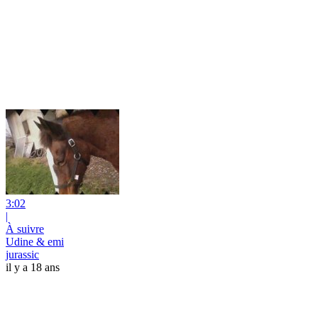
3:02
|
À suivre
Udine & emi
jurassic
il y a 18 ans