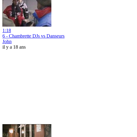
1:18
6 - Chambrette DJs vs Danseurs
John
il y a 18 ans