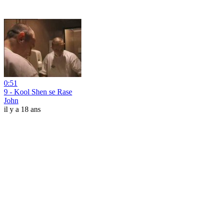
0:51
9 - Kool Shen se Rase
John
il y a 18 ans