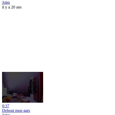
John
il y a 20 ans
0:37
Debout mon gars