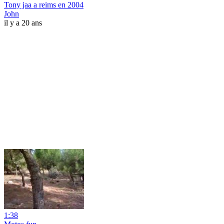
Tony jaa a reims en 2004
John
il y a 20 ans
1:38