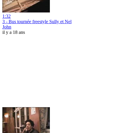
1:32
3 - Bus tournée freestyle Sully et Nel
John
il y a 18 ans