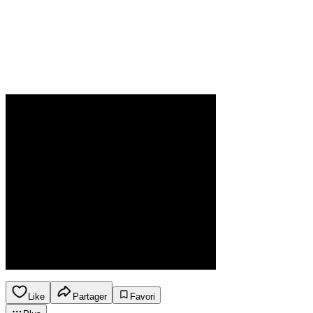
Like
Partager
Favori