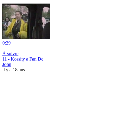
0:29
|
À suivre
11 - Kossity a Fan De
John
il y a 18 ans