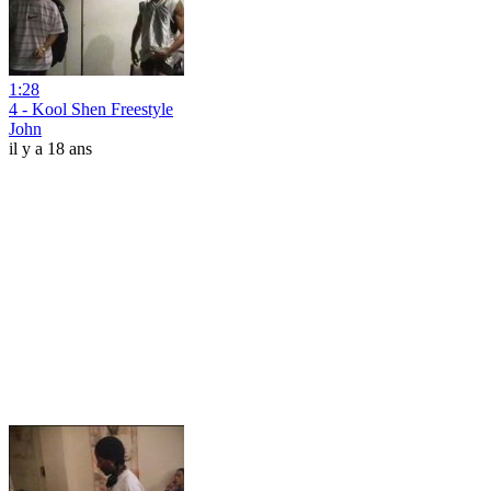
1:28
4 - Kool Shen Freestyle
John
il y a 18 ans