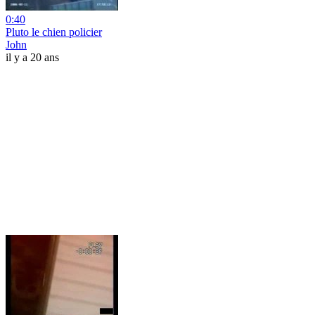
0:40
Pluto le chien policier
John
il y a 20 ans