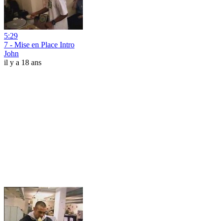
5:29
7 - Mise en Place Intro
John
il y a 18 ans