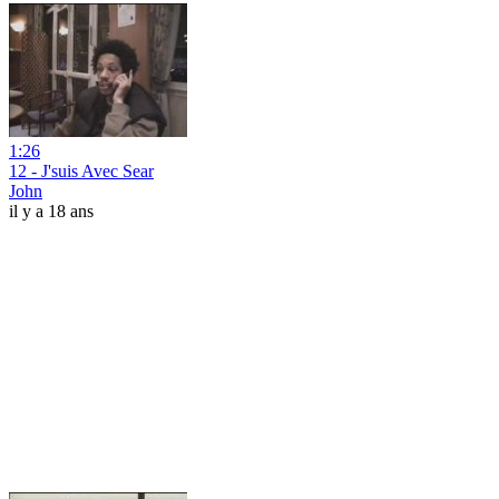
1:26
12 - J'suis Avec Sear
John
il y a 18 ans