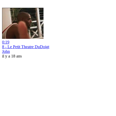
0:19
8 - Le Petit Theatre DuDoigt
John
il y a 18 ans