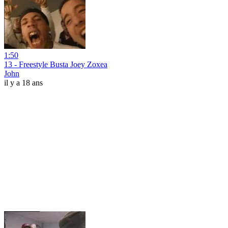
1:50
13 - Freestyle Busta Joey Zoxea
John
il y a 18 ans