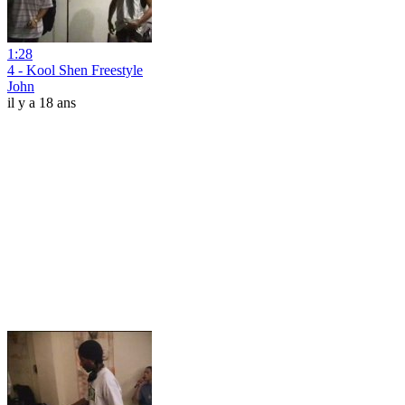
1:28
4 - Kool Shen Freestyle
John
il y a 18 ans