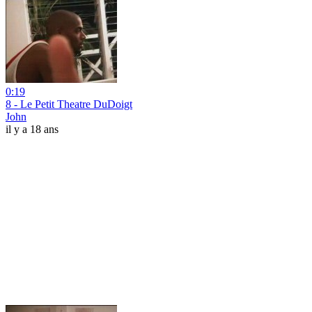
0:19
8 - Le Petit Theatre DuDoigt
John
il y a 18 ans