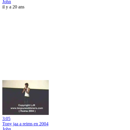
John
il y a 20 ans
3:05
Tony jaa a reims en 2004
John