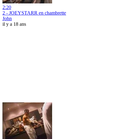
2:20
2 - JOEYSTARR en chambrette
John
il y a 18 ans