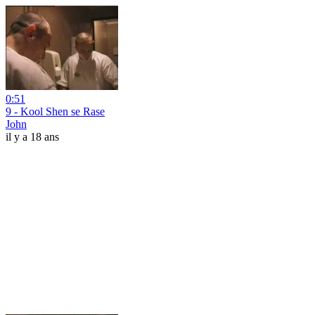
0:51
9 - Kool Shen se Rase
John
il y a 18 ans