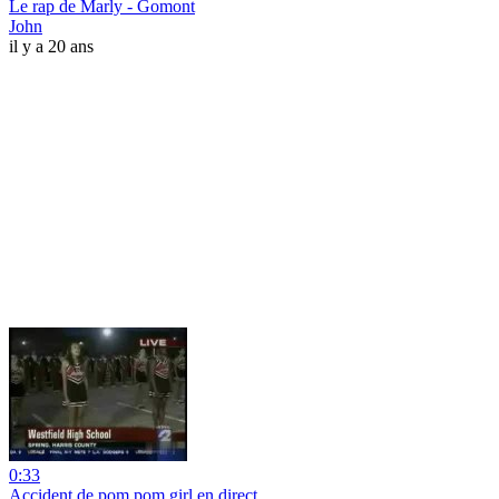
Le rap de Marly - Gomont
John
il y a 20 ans
0:33
Accident de pom pom girl en direct