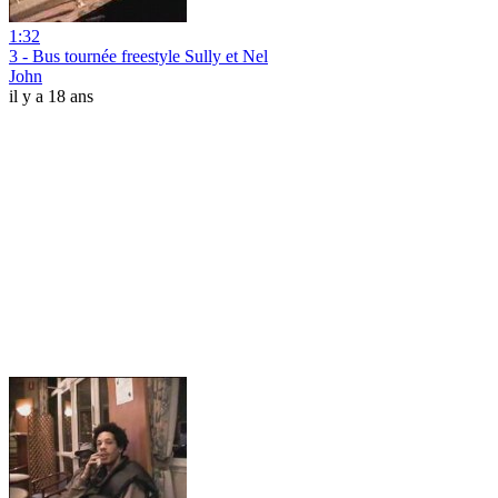
1:32
3 - Bus tournée freestyle Sully et Nel
John
il y a 18 ans