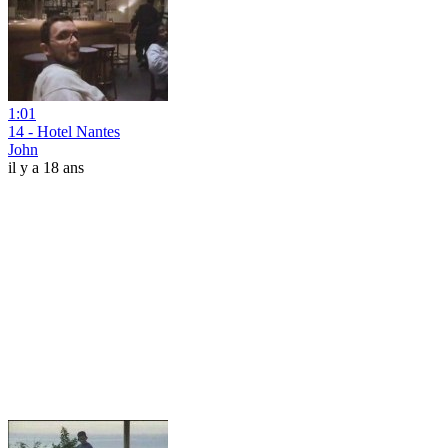
1:01
14 - Hotel Nantes
John
il y a 18 ans