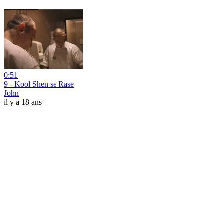
0:51
9 - Kool Shen se Rase
John
il y a 18 ans