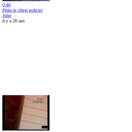
0:40
Pluto le chien policier
John
il y a 20 ans