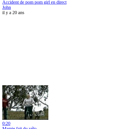
Accident de pom pom girl en direct
John
il y a 20 ans
0:20
Mamie fait du vélo