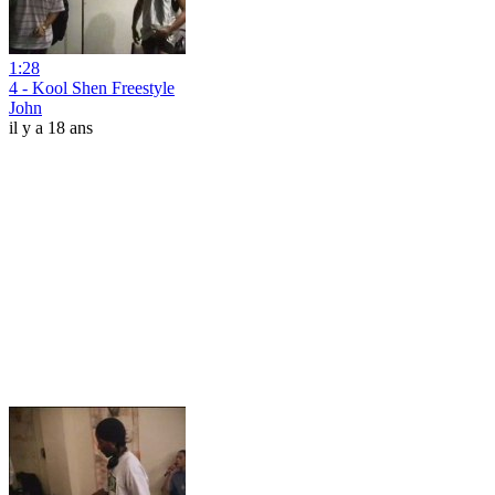
1:28
4 - Kool Shen Freestyle
John
il y a 18 ans