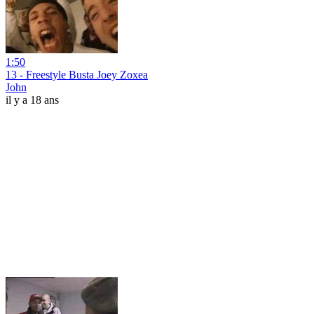
1:50
13 - Freestyle Busta Joey Zoxea
John
il y a 18 ans