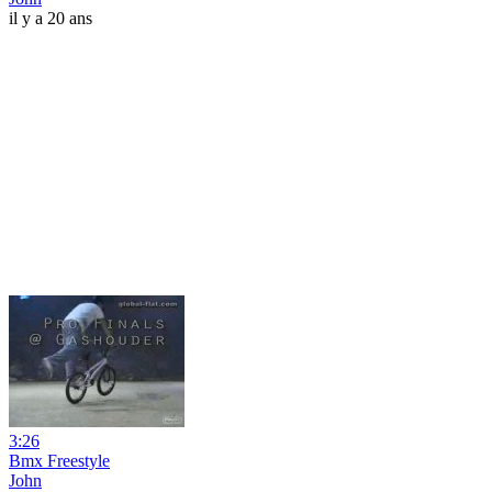
il y a 20 ans
3:26
Bmx Freestyle
John