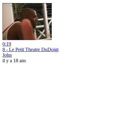
0:19
8 - Le Petit Theatre DuDoigt
John
il y a 18 ans