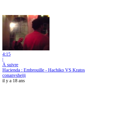
4:15
|
À suivre
Hacienda : Embrouille - Hachiko VS Kratos
conanvsheiji
il y a 18 ans