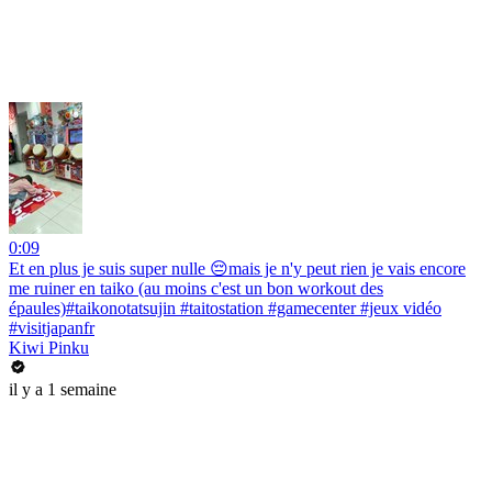
0:09
Et en plus je suis super nulle 😔mais je n'y peut rien je vais encore
me ruiner en taiko (au moins c'est un bon workout des
épaules)#taikonotatsujin #taitostation #gamecenter #jeux vidéo
#visitjapanfr
Kiwi Pinku
il y a 1 semaine