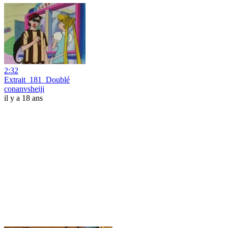
2:32
Extrait_181_Doublé
conanvsheiji
il y a 18 ans