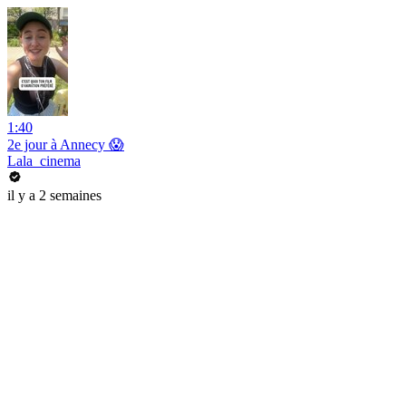
1:40
2e jour à Annecy 😱
Lala_cinema
il y a 2 semaines