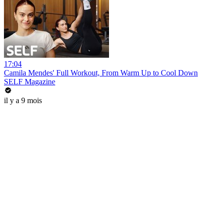
17:04
Camila Mendes' Full Workout, From Warm Up to Cool Down
SELF Magazine
il y a 9 mois