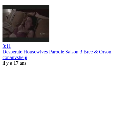
3:11
Desperate Housewives Parodie Saison 3 Bree & Orson
conanvsheiji
il y a 17 ans