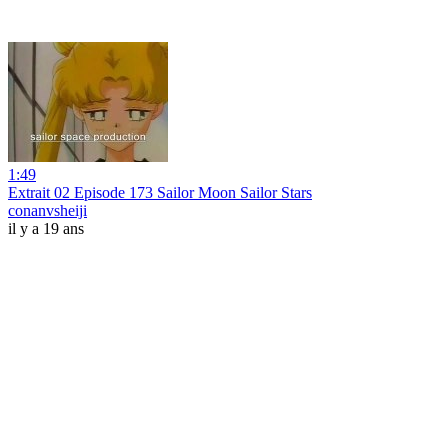
1:49
Extrait 02 Episode 173 Sailor Moon Sailor Stars
conanvsheiji
il y a 19 ans