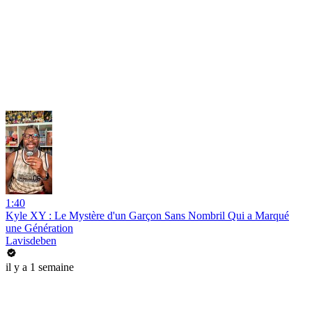
1:40
Kyle XY : Le Mystère d'un Garçon Sans Nombril Qui a Marqué
une Génération
Lavisdeben
il y a 1 semaine