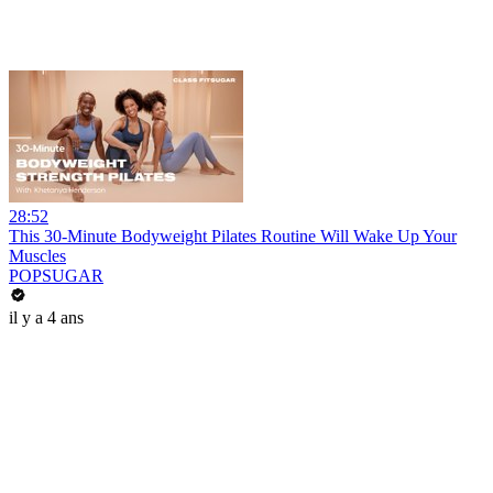
28:52
This 30-Minute Bodyweight Pilates Routine Will Wake Up Your
Muscles
POPSUGAR
il y a 4 ans