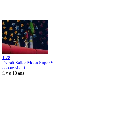
1:28
Extrait Sailor Moon Super S
conanvsheiji
il y a 18 ans