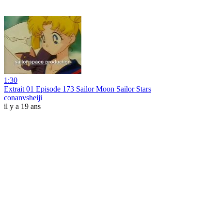
1:30
Extrait 01 Episode 173 Sailor Moon Sailor Stars
conanvsheiji
il y a 19 ans