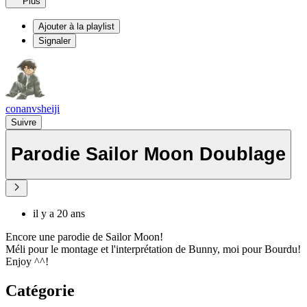
Plus
Ajouter à la playlist
Signaler
conanvsheiji
Suivre
Parodie Sailor Moon Doublage
il y a 20 ans
Encore une parodie de Sailor Moon!
Méli pour le montage et l'interprétation de Bunny, moi pour Bourdu!
Enjoy ^^!
Catégorie