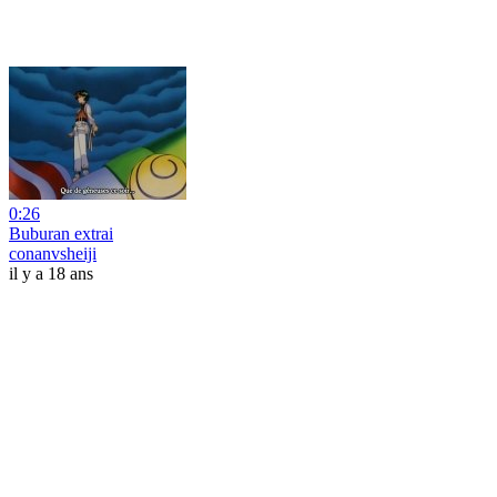
0:26
Buburan extrai
conanvsheiji
il y a 18 ans