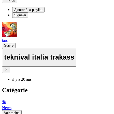
Plus
Ajouter à la playlist
Signaler
tars
Suivre
teknival italia trakass
il y a 20 ans
Catégorie
🗞
News
Voir moins