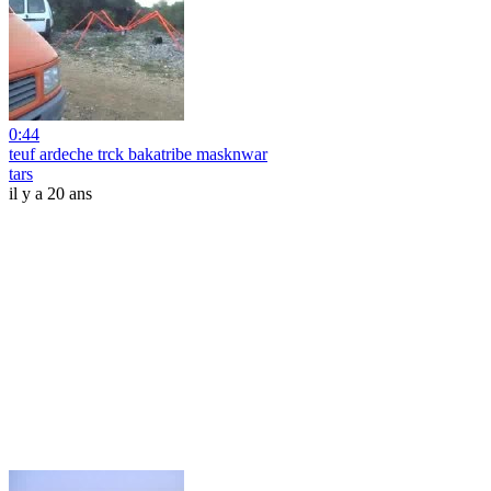
0:44
teuf ardeche trck bakatribe masknwar
tars
il y a 20 ans