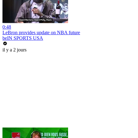
0:48
LeBron provides update on NBA future
beIN SPORTS USA
il y a 2 jours