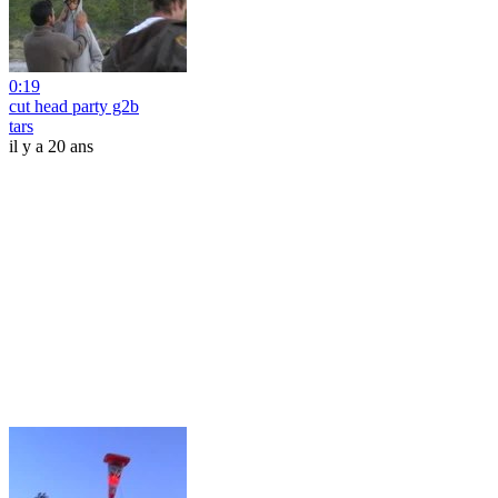
0:19
cut head party g2b
tars
il y a 20 ans