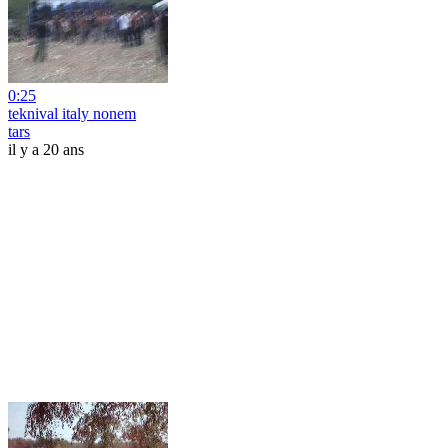
0:25
teknival italy nonem
tars
il y a 20 ans