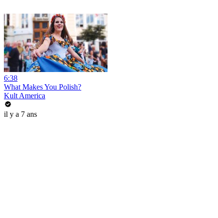
6:38
What Makes You Polish?
Kult America
il y a 7 ans