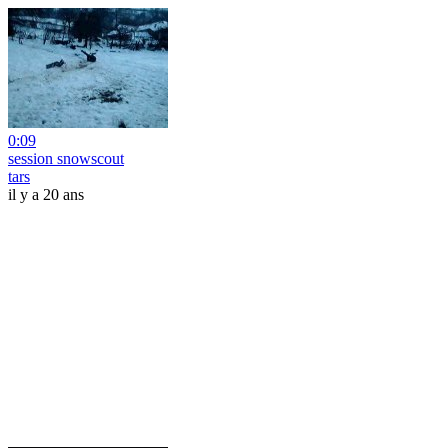
0:09
session snowscout
tars
il y a 20 ans