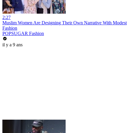
2:27
Muslim Women Are Designing Their Own Narrative With Modest
Fashion
POPSUGAR Fashion
il y a 9 ans