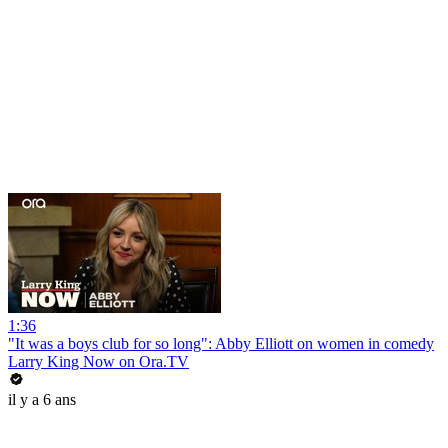
1:36
"It was a boys club for so long": Abby Elliott on women in comedy
Larry King Now on Ora.TV
il y a 6 ans