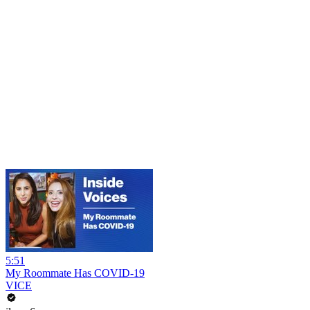
5:51
My Roommate Has COVID-19
VICE