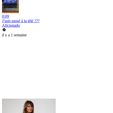
0:09
J’suis passé à la télé ???
Aficionado
il y a 1 semaine