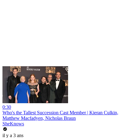
0:30
Who's the Tallest Succession Cast Member | Kieran Culkin,
Matthew Macfadyen, Nicholas Braun
SheKnows
il y a 3 ans