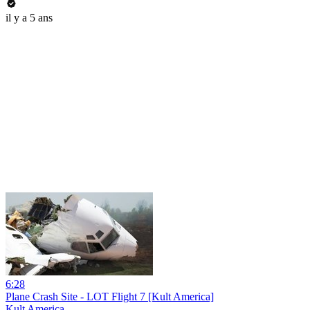
il y a 5 ans
6:28
Plane Crash Site - LOT Flight 7 [Kult America]
Kult America