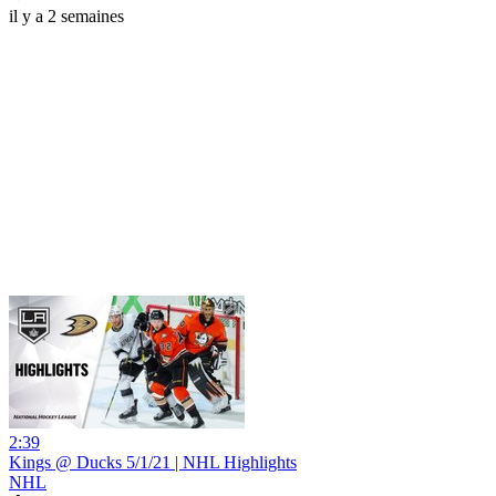
il y a 2 semaines
2:39
Kings @ Ducks 5/1/21 | NHL Highlights
NHL