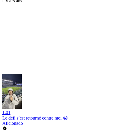
il y a 6 ans
1:01
Le défi s’est retourné contre moi 😭
Aficionado