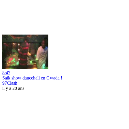
8:47
Saik show dancehall en Gwada !
97Clash
il y a 20 ans