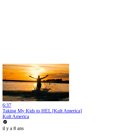
6:37
Taking My Kids to HEL [Kult America]
Kult America
il y a 8 ans