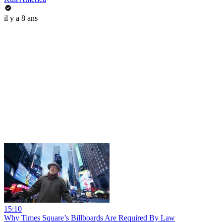
il y a 8 ans
15:10
Why Times Square’s Billboards Are Required By Law