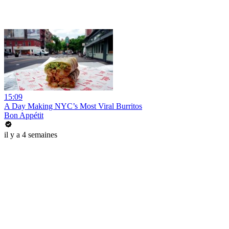
15:09
A Day Making NYC’s Most Viral Burritos
Bon Appétit
il y a 4 semaines