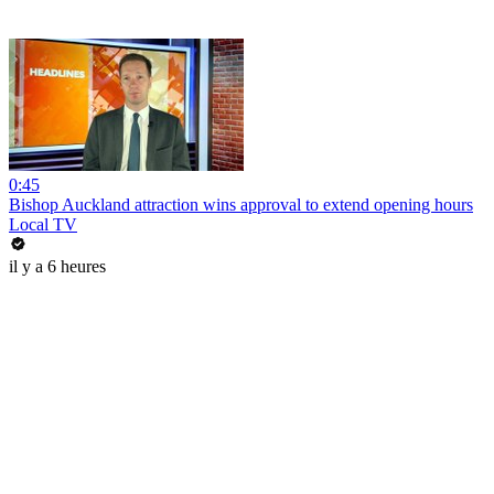
0:45
Bishop Auckland attraction wins approval to extend opening hours
Local TV
il y a 6 heures