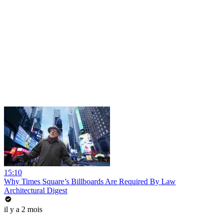
15:10
Why Times Square’s Billboards Are Required By Law
Architectural Digest
il y a 2 mois