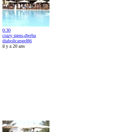
0:30
crazy signs-djerba
diabolicangel86
il y a 20 ans