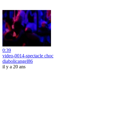
0:39
video-0014-spectacle choc
diabolicangel86
il y a 20 ans