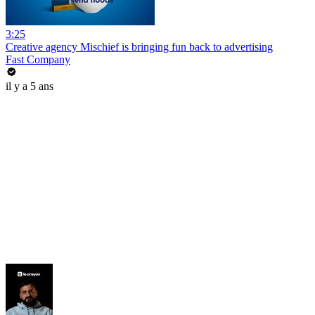
3:25
Creative agency Mischief is bringing fun back to advertising
Fast Company
il y a 5 ans