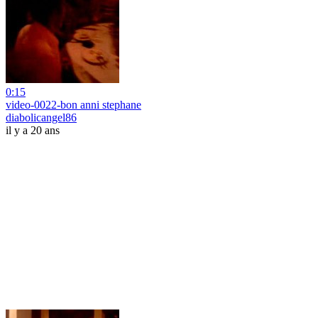
0:15
video-0022-bon anni stephane
diabolicangel86
il y a 20 ans