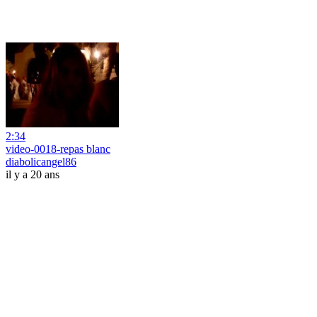
2:34
video-0018-repas blanc
diabolicangel86
il y a 20 ans