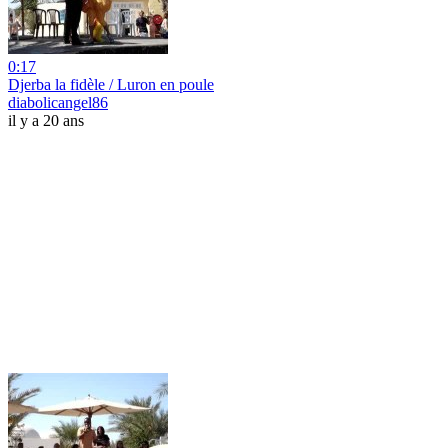
0:17
Djerba la fidèle / Luron en poule
diabolicangel86
il y a 20 ans