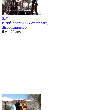
0:21
la fidèle sept2006-Water party
diabolicangel86
il y a 20 ans