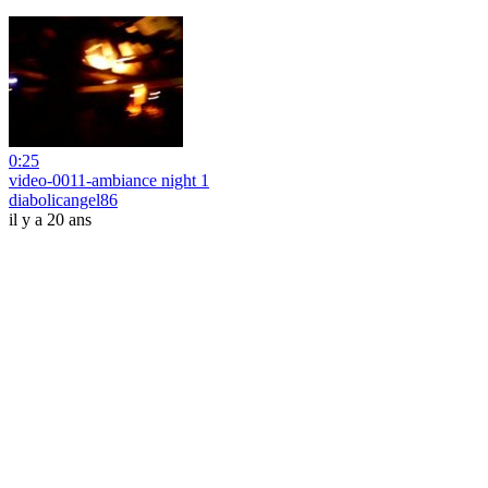
0:25
video-0011-ambiance night 1
diabolicangel86
il y a 20 ans