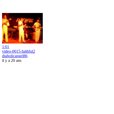
1:01
video-0015-faithful2
diabolicangel86
il y a 20 ans