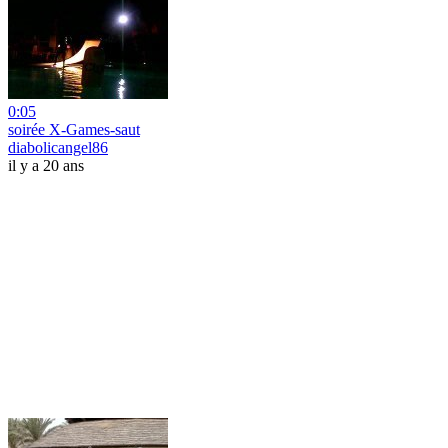
0:05
soirée X-Games-saut
diabolicangel86
il y a 20 ans