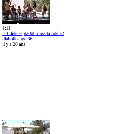
1:11
la fidèle sept2006-miss la fidèle2
diabolicangel86
il y a 20 ans