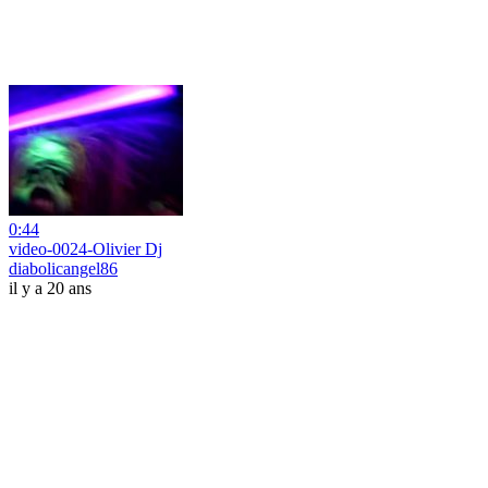
0:44
video-0024-Olivier Dj
diabolicangel86
il y a 20 ans