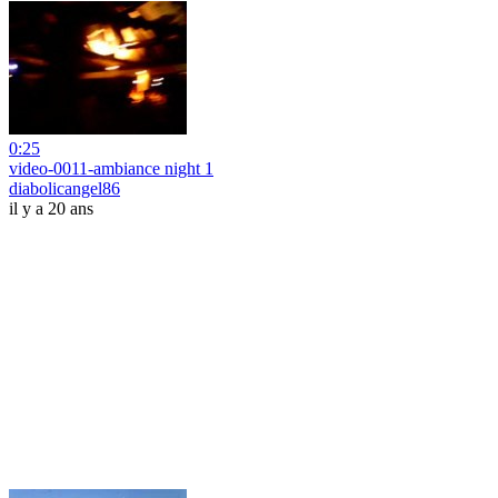
0:25
video-0011-ambiance night 1
diabolicangel86
il y a 20 ans