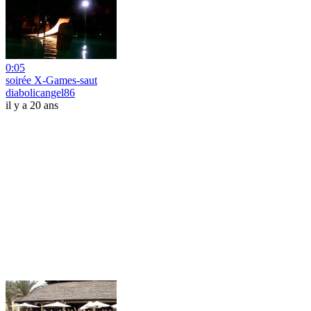
0:05
soirée X-Games-saut
diabolicangel86
il y a 20 ans