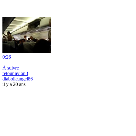
0:26
|
À suivre
retour avion !
diabolicangel86
il y a 20 ans