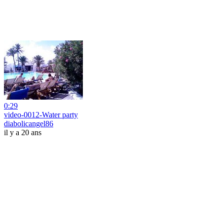
0:29
video-0012-Water party
diabolicangel86
il y a 20 ans