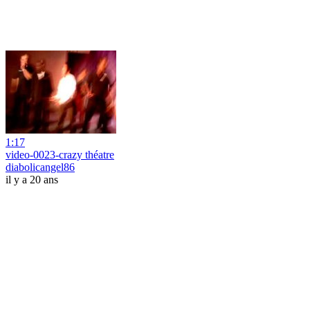
1:17
video-0023-crazy théatre
diabolicangel86
il y a 20 ans