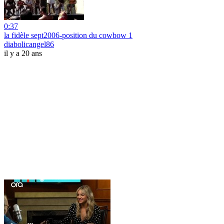
0:37
la fidèle sept2006-position du cowbow 1
diabolicangel86
il y a 20 ans