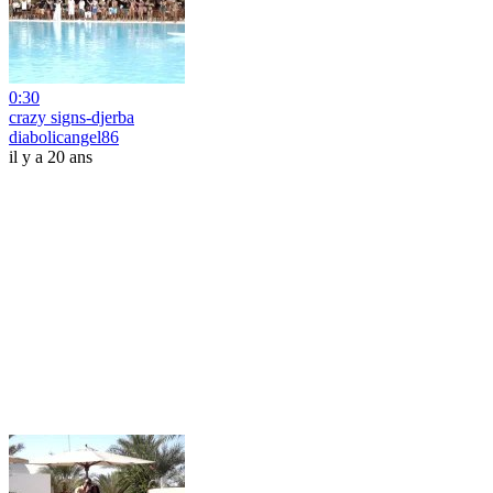
0:30
crazy signs-djerba
diabolicangel86
il y a 20 ans