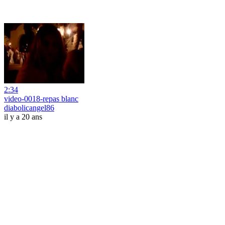
2:34
video-0018-repas blanc
diabolicangel86
il y a 20 ans