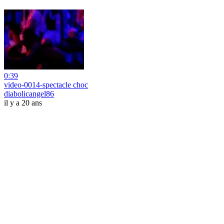
0:39
video-0014-spectacle choc
diabolicangel86
il y a 20 ans