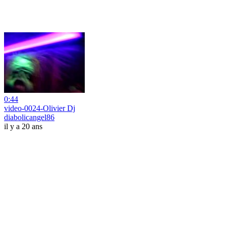
0:44
video-0024-Olivier Dj
diabolicangel86
il y a 20 ans