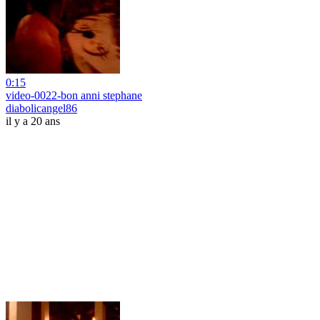
0:15
video-0022-bon anni stephane
diabolicangel86
il y a 20 ans