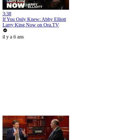
3:38
If You Only Knew: Abby Elliott
Larry King Now on Ora.TV
il y a 6 ans