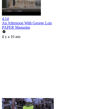
4:14
An Afternoon With George Lois
PAPER Magazine
il y a 10 ans