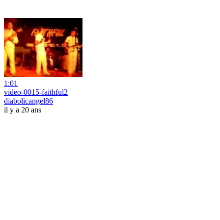
1:01
video-0015-faithful2
diabolicangel86
il y a 20 ans