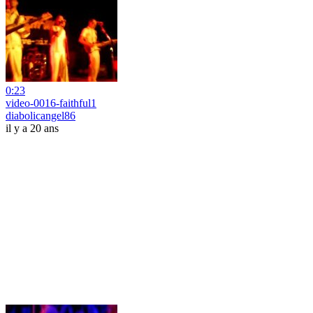
0:23
video-0016-faithful1
diabolicangel86
il y a 20 ans