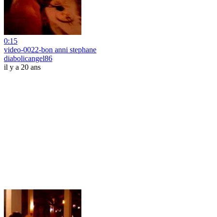
0:15
video-0022-bon anni stephane
diabolicangel86
il y a 20 ans