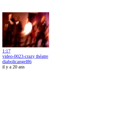
1:17
video-0023-crazy théatre
diabolicangel86
il y a 20 ans