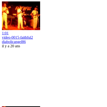
1:01
video-0015-faithful2
diabolicangel86
il y a 20 ans