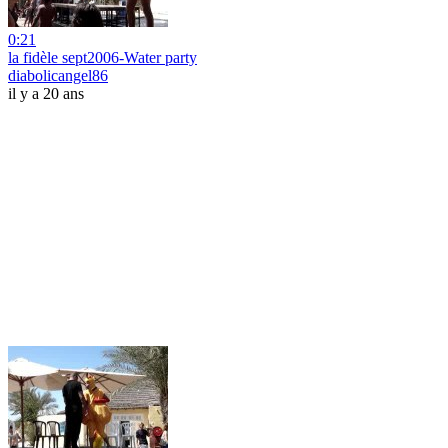
0:21
la fidèle sept2006-Water party
diabolicangel86
il y a 20 ans