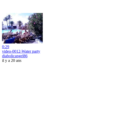
0:29
video-0012-Water party
diabolicangel86
il y a 20 ans