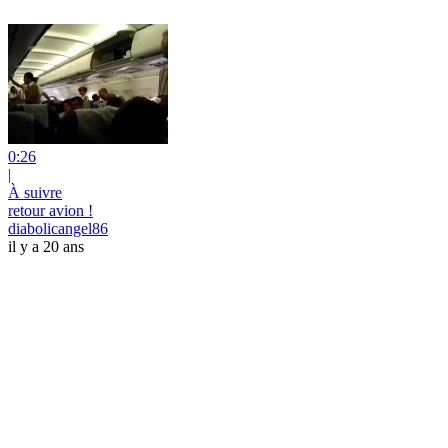
0:26
|
À suivre
retour avion !
diabolicangel86
il y a 20 ans