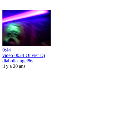
0:44
video-0024-Olivier Dj
diabolicangel86
il y a 20 ans