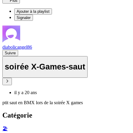
Plus
Ajouter à la playlist
Signaler
diabolicangel86
Suivre
soirée X-Games-saut
il y a 20 ans
ptit saut en BMX lors de la soirée X games
Catégorie
🏖