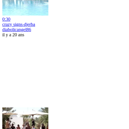
0:30
crazy signs-djerba
diabolicangel86
il y a 20 ans