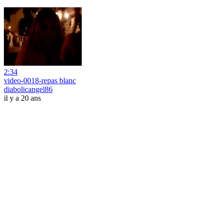
2:34
video-0018-repas blanc
diabolicangel86
il y a 20 ans