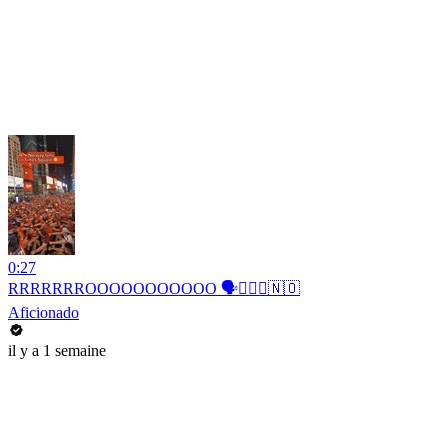
0:27
RRRRRRROOOOOOOOOOO 🗣️🚣🏻‍♂️🇳🇴
Aficionado
il y a 1 semaine