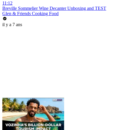
11:12
Breville Sommelier Wine Decanter Unboxing and TEST
Glen & Friends Cooking Food
il y a 7 ans