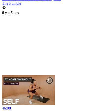
The Fumble
il y a 5 ans
46:08