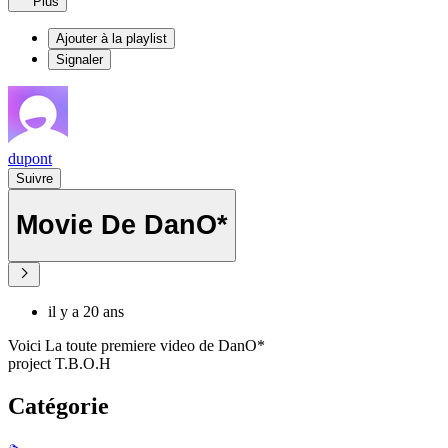
Plus
Ajouter à la playlist
Signaler
dupont
Suivre
Movie De DanO*
il y a 20 ans
Voici La toute premiere video de DanO*
project T.B.O.H
Catégorie