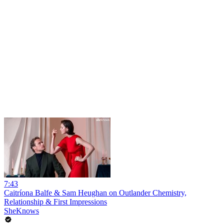
7:43
Caitríona Balfe & Sam Heughan on Outlander Chemistry,
Relationship & First Impressions
SheKnows