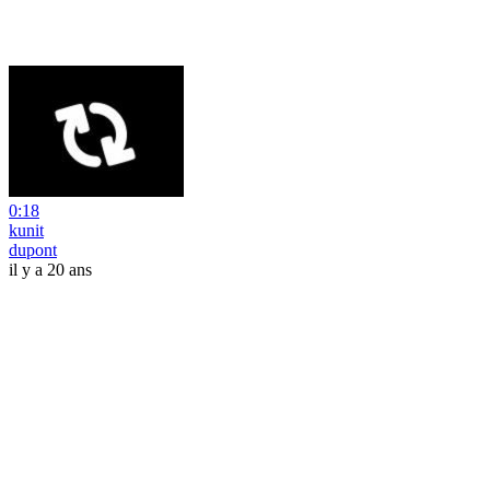
0:18
kunit
dupont
il y a 20 ans