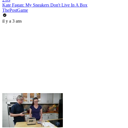
Kate Fagan: My Sneakers Don't Live In A Box
ThePostGame
il y a 3 ans