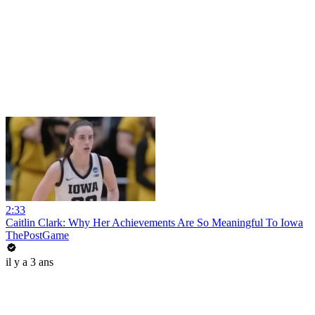
2:33
Caitlin Clark: Why Her Achievements Are So Meaningful To Iowa
ThePostGame
il y a 3 ans