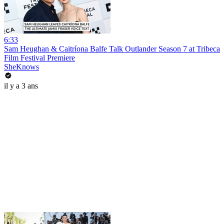
6:33
Sam Heughan & Caitríona Balfe Talk Outlander Season 7 at Tribeca
Film Festival Premiere
SheKnows
il y a 3 ans