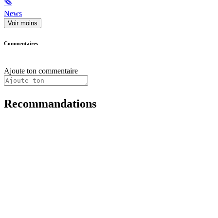
🗞
News
Voir moins
Commentaires
Ajoute ton commentaire
Recommandations