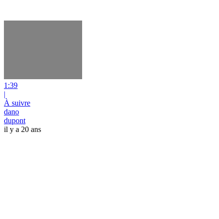
1:39
|
À suivre
dano
dupont
il y a 20 ans