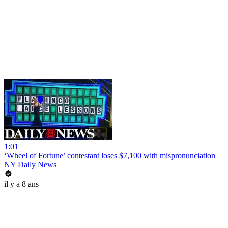
1:01
‘Wheel of Fortune’ contestant loses $7,100 with mispronunciation
NY Daily News
il y a 8 ans