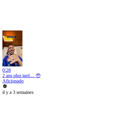
0:28
2 ans plus tard… 🥹
Aficionado
il y a 3 semaines