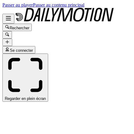
Passer au player
Passer au contenu principal
Rechercher
Se connecter
Regarder en plein écran