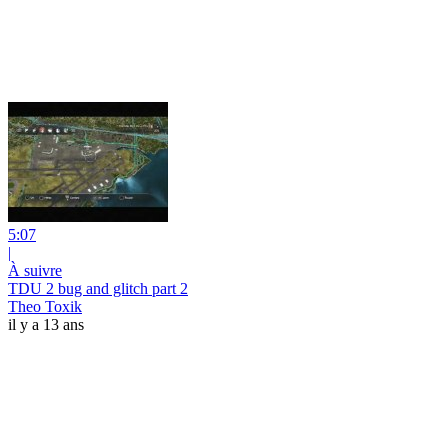
5:07
|
À suivre
TDU 2 bug and glitch part 2
Theo Toxik
il y a 13 ans