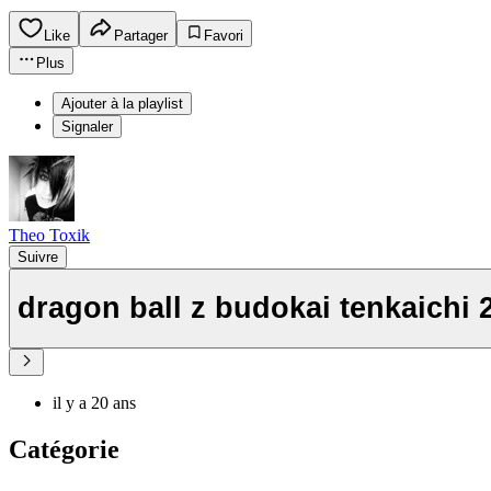
Like
Partager
Favori
Plus
Ajouter à la playlist
Signaler
Theo Toxik
Suivre
dragon ball z budokai tenkaichi 
il y a 20 ans
Catégorie