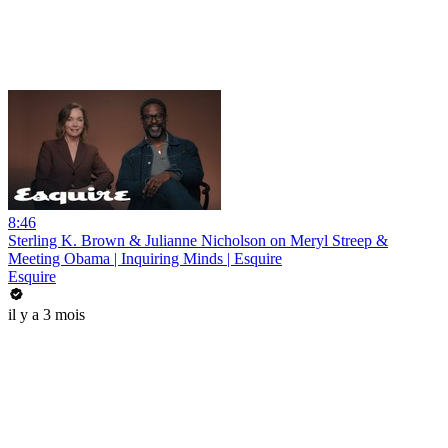
8:46
Sterling K. Brown & Julianne Nicholson on Meryl Streep &
Meeting Obama | Inquiring Minds | Esquire
Esquire
il y a 3 mois