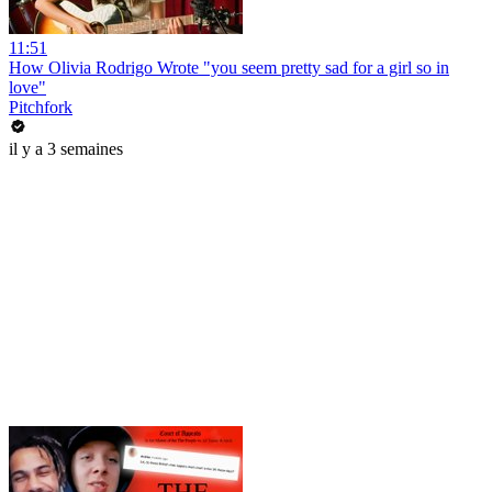
11:51
How Olivia Rodrigo Wrote "you seem pretty sad for a girl so in
love"
Pitchfork
il y a 3 semaines