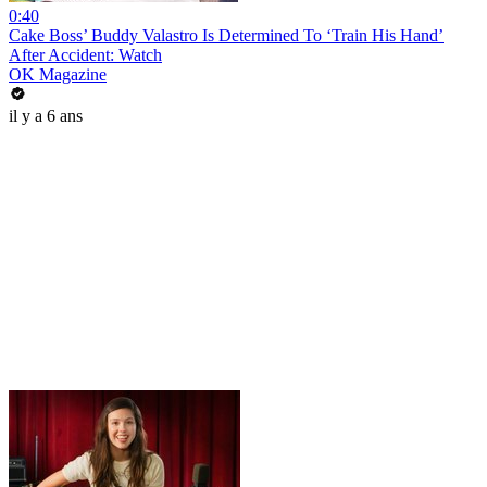
0:40
Cake Boss’ Buddy Valastro Is Determined To ‘Train His Hand’
After Accident: Watch
OK Magazine
il y a 6 ans