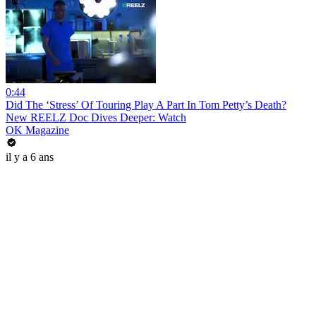
0:44
Did The ‘Stress’ Of Touring Play A Part In Tom Petty’s Death?
New REELZ Doc Dives Deeper: Watch
OK Magazine
il y a 6 ans