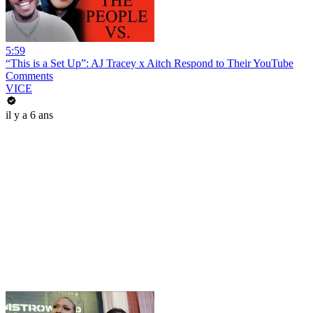
5:59
“This is a Set Up”: AJ Tracey x Aitch Respond to Their YouTube
Comments
VICE
il y a 6 ans