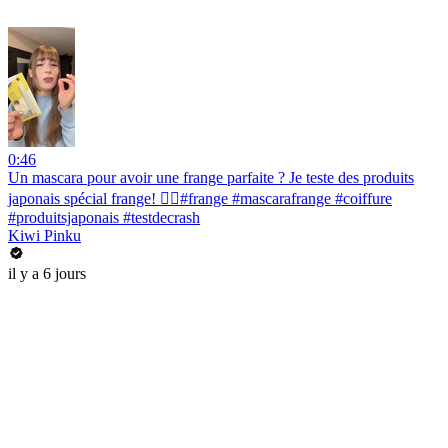
0:46
Un mascara pour avoir une frange parfaite ? Je teste des produits
japonais spécial frange! 💇‍♀️#frange #mascarafrange #coiffure
#produitsjaponais #testdecrash
Kiwi Pinku
il y a 6 jours