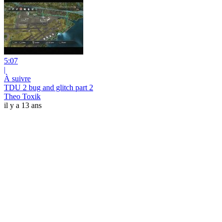
5:07
|
À suivre
TDU 2 bug and glitch part 2
Theo Toxik
il y a 13 ans