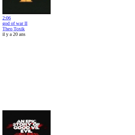
2:06
god of war II
Theo Toxik
il y a 20 ans