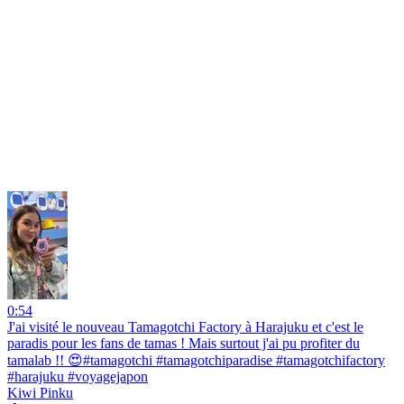
0:54
J'ai visité le nouveau Tamagotchi Factory à Harajuku et c'est le
paradis pour les fans de tamas ! Mais surtout j'ai pu profiter du
tamalab !! 😍#tamagotchi #tamagotchiparadise #tamagotchifactory
#harajuku #voyagejapon
Kiwi Pinku