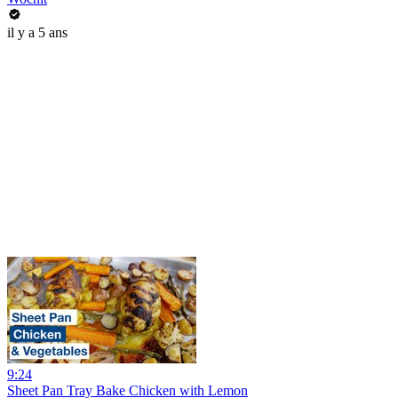
il y a 5 ans
9:24
Sheet Pan Tray Bake Chicken with Lemon