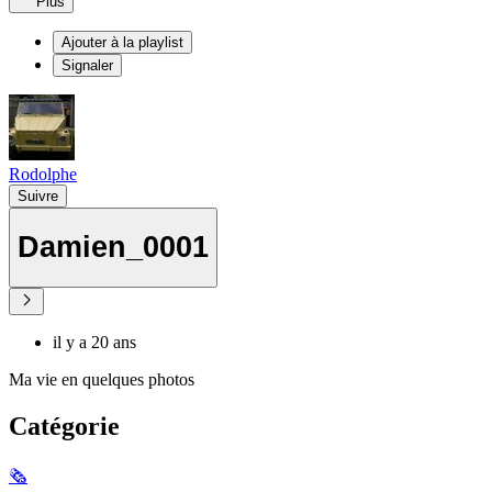
Plus
Ajouter à la playlist
Signaler
Rodolphe
Suivre
Damien_0001
il y a 20 ans
Ma vie en quelques photos
Catégorie
🗞