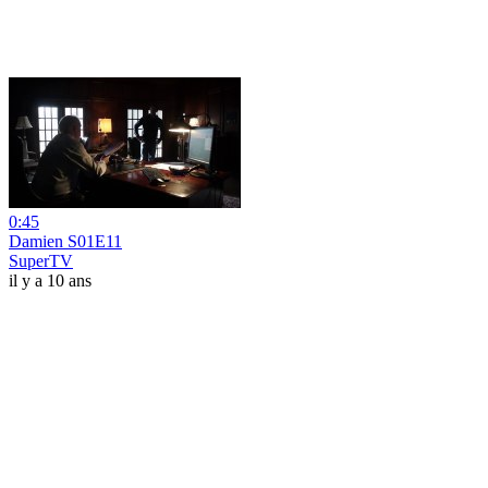
0:45
Damien S01E11
SuperTV
il y a 10 ans