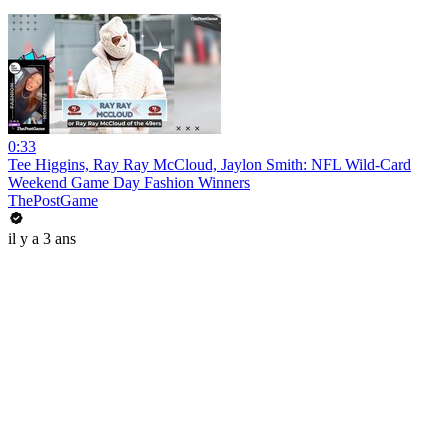
0:33
Tee Higgins, Ray Ray McCloud, Jaylon Smith: NFL Wild-Card
Weekend Game Day Fashion Winners
ThePostGame
il y a 3 ans