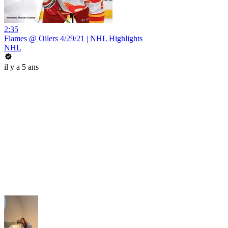
2:35
Flames @ Oilers 4/29/21 | NHL Highlights
NHL
il y a 5 ans