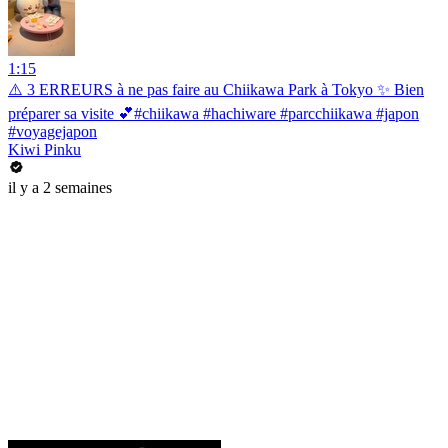
1:15
⚠️ 3 ERREURS à ne pas faire au Chiikawa Park à Tokyo ✨ Bien
préparer sa visite 💕#chiikawa #hachiware #parcchiikawa #japon
#voyagejapon
Kiwi Pinku
il y a 2 semaines