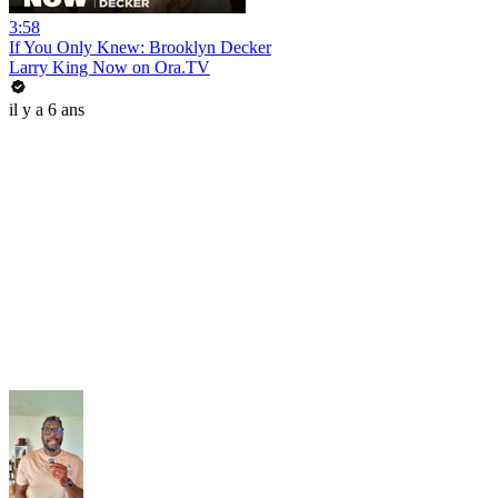
3:58
If You Only Knew: Brooklyn Decker
Larry King Now on Ora.TV
il y a 6 ans