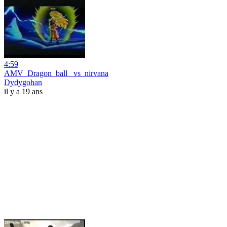
4:59
AMV_Dragon_ball _vs_nirvana
Dydygohan
il y a 19 ans