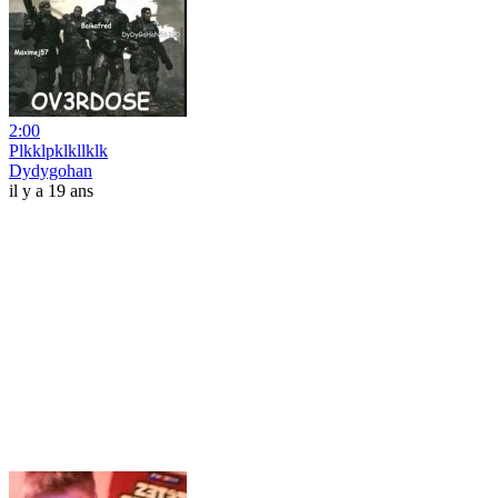
2:00
Plkklpklkllklk
Dydygohan
il y a 19 ans