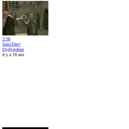
2:58
SansTitre²
Dydygohan
il y a 18 ans