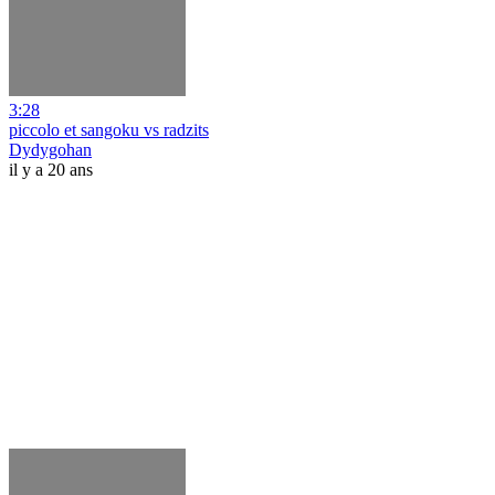
3:28
piccolo et sangoku vs radzits
Dydygohan
il y a 20 ans