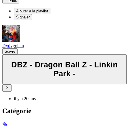
Plus
Ajouter à la playlist
Signaler
Dydygohan
Suivre
DBZ - Dragon Ball Z - Linkin
Park -
il y a 20 ans
Catégorie
🗞