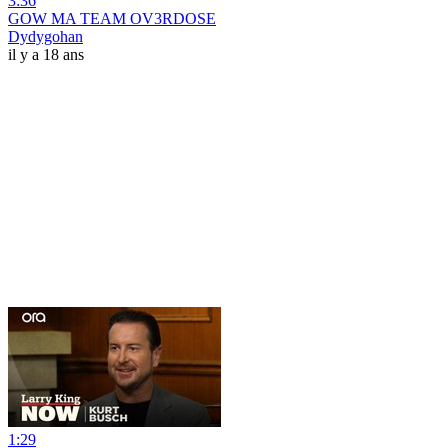
3:36
GOW MA TEAM OV3RDOSE
Dydygohan
il y a 18 ans
1:29