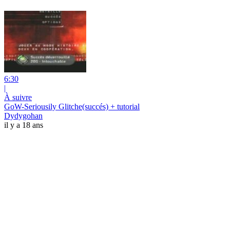
6:30
|
À suivre
GoW-Seriousily Glitche(succés) + tutorial
Dydygohan
il y a 18 ans