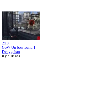
2:10
GoW-Un bon round 1
Dydygohan
il y a 18 ans