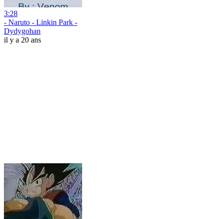
3:28
- Naruto - Linkin Park -
Dydygohan
il y a 20 ans