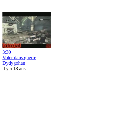
3:30
Voler dans guerre
Dydygohan
il y a 18 ans