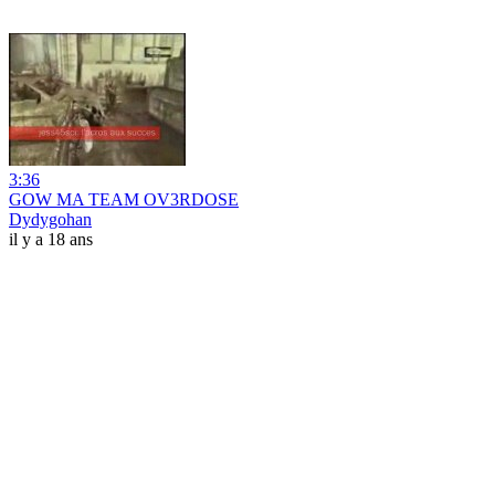
3:36
GOW MA TEAM OV3RDOSE
Dydygohan
il y a 18 ans