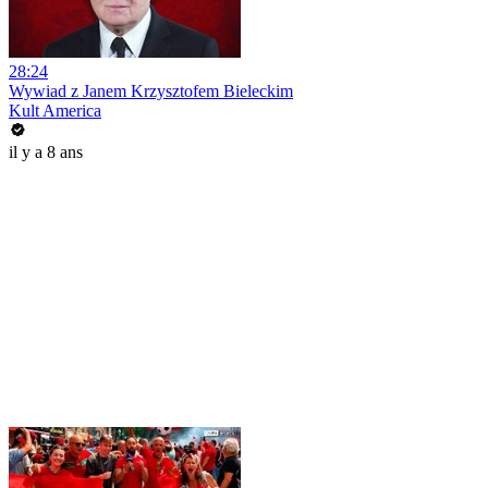
28:24
Wywiad z Janem Krzysztofem Bieleckim
Kult America
il y a 8 ans