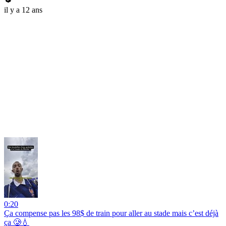
il y a 12 ans
0:20
Ça compense pas les 98$ de train pour aller au stade mais c’est déjà
ça 🥲💧