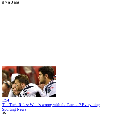
il y a 3 ans
1:54
The Tuck Rules: What's wrong with the Patriots? Everything
Sporting News