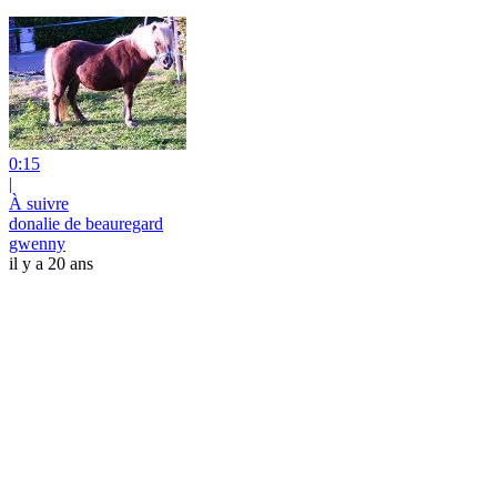
0:15
|
À suivre
donalie de beauregard
gwenny
il y a 20 ans