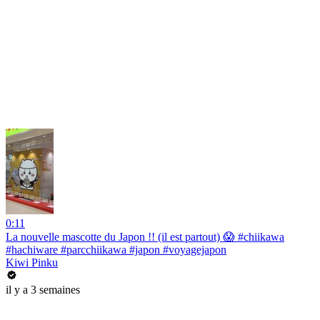
0:11
La nouvelle mascotte du Japon !! (il est partout) 😱 #chiikawa
#hachiware #parcchiikawa #japon #voyagejapon
Kiwi Pinku
il y a 3 semaines