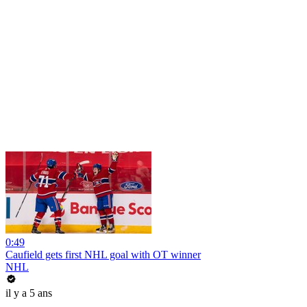
0:49
Caufield gets first NHL goal with OT winner
NHL
il y a 5 ans