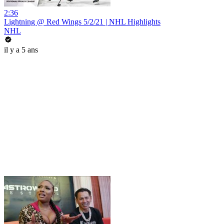
2:36
Lightning @ Red Wings 5/2/21 | NHL Highlights
NHL
il y a 5 ans