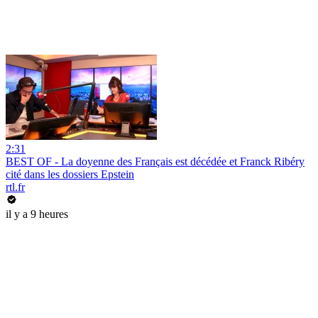
2:31
BEST OF - La doyenne des Français est décédée et Franck Ribéry
cité dans les dossiers Epstein
rtl.fr
il y a 9 heures