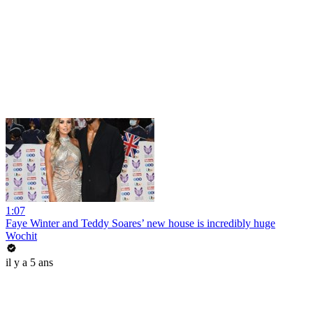
1:07
Faye Winter and Teddy Soares’ new house is incredibly huge
Wochit
il y a 5 ans