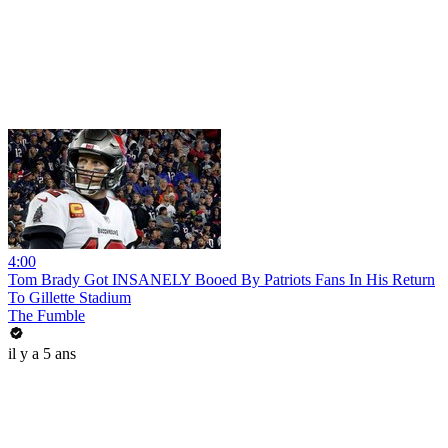
4:00
Tom Brady Got INSANELY Booed By Patriots Fans In His Return
To Gillette Stadium
The Fumble
il y a 5 ans