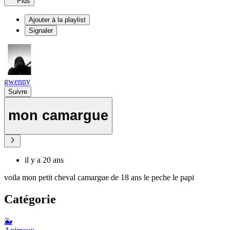
Plus
Ajouter à la playlist
Signaler
gwenny
Suivre
mon camargue
il y a 20 ans
voila mon petit cheval camargue de 18 ans le peche le papi
Catégorie
🐳