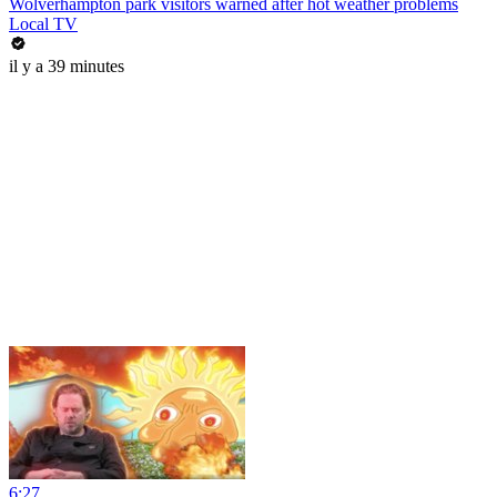
Wolverhampton park visitors warned after hot weather problems
Local TV
il y a 39 minutes
6:27