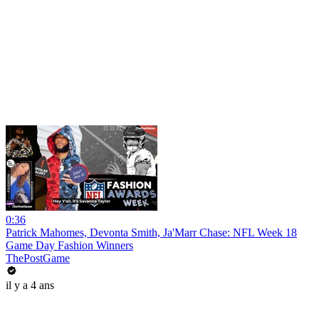
0:36
Patrick Mahomes, Devonta Smith, Ja'Marr Chase: NFL Week 18
Game Day Fashion Winners
ThePostGame
il y a 4 ans