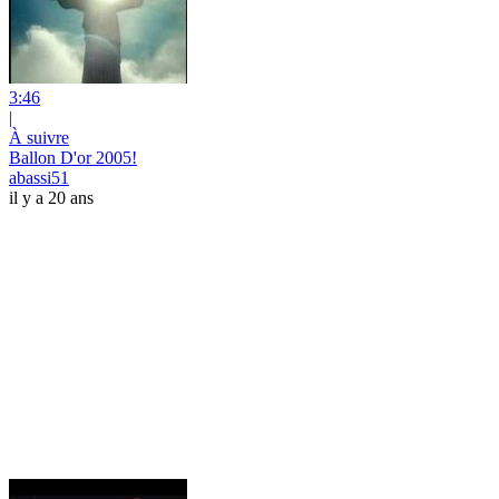
3:46
|
À suivre
Ballon D'or 2005!
abassi51
il y a 20 ans