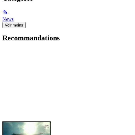
🗞
News
Voir moins
Recommandations