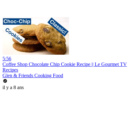
5:56
Coffee Shop Chocolate Chip Cookie Recipe || Le Gourmet TV
Recipes
Glen & Friends Cooking Food
il y a 8 ans