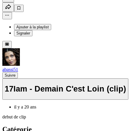
Ajouter à la playlist
Signaler
abassi51
Suivre
17Iam - Demain C'est Loin (clip)
il y a 20 ans
debut de clip
Catégorie