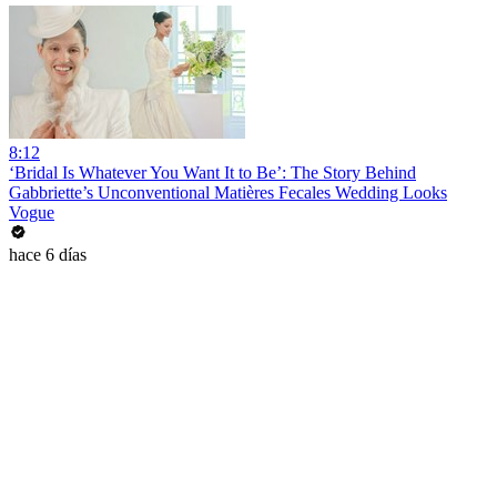
8:12
‘Bridal Is Whatever You Want It to Be’: The Story Behind
Gabbriette’s Unconventional Matières Fecales Wedding Looks
Vogue
hace 6 días