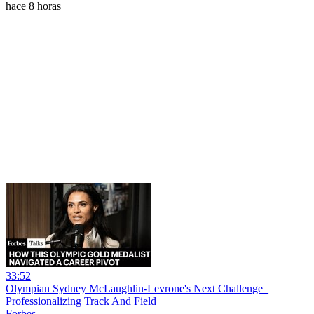
hace 8 horas
33:52
Olympian Sydney McLaughlin-Levrone's Next Challenge_
Professionalizing Track And Field
Forbes