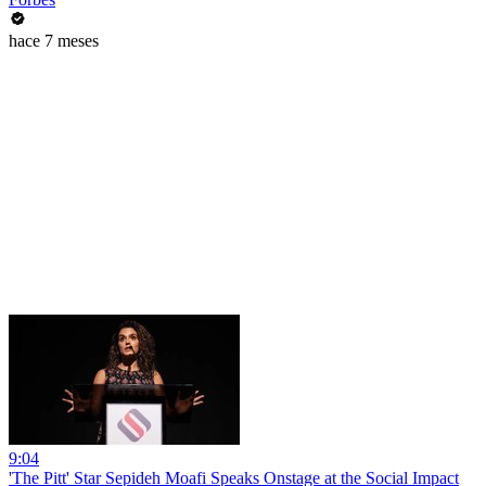
hace 7 meses
9:04
'The Pitt' Star Sepideh Moafi Speaks Onstage at the Social Impact