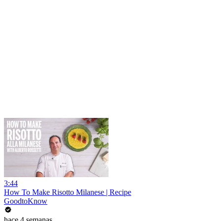
3:44
How To Make Risotto Milanese | Recipe
GoodtoKnow
hace 4 semanas