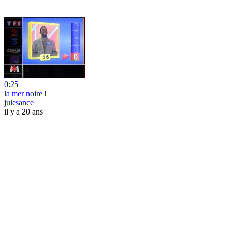
0:25
la mer noire !
julesance
il y a 20 ans