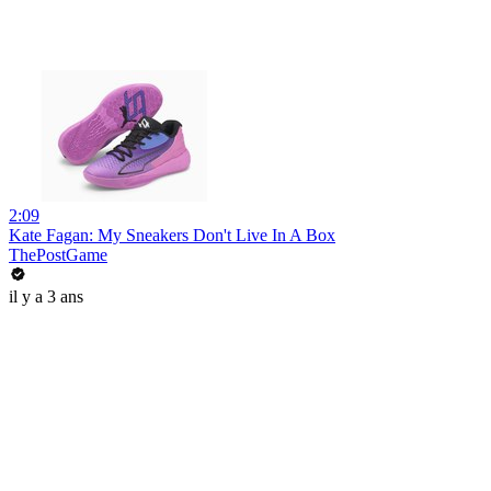
2:09
Kate Fagan: My Sneakers Don't Live In A Box
ThePostGame
il y a 3 ans