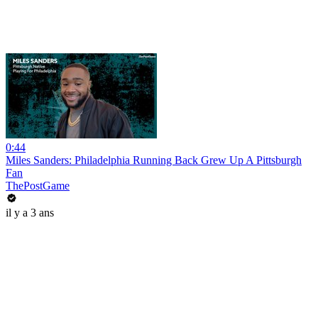
0:44
Miles Sanders: Philadelphia Running Back Grew Up A Pittsburgh
Fan
ThePostGame
il y a 3 ans