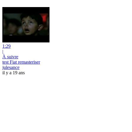
1:29
|
À suivre
test Fiat remasteriser
julesance
il y a 19 ans