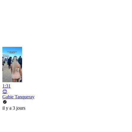
1:31
😊
Gabie Tanqueray
il y a 3 jours