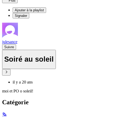
Plus
Ajouter à la playlist
Signaler
julesance
Suivre
Soiré au soleil
il y a 20 ans
moi et PO o soleil!
Catégorie
🗞