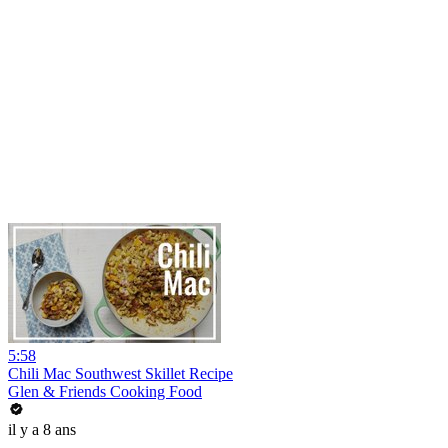
5:58
Chili Mac Southwest Skillet Recipe
Glen & Friends Cooking Food
il y a 8 ans