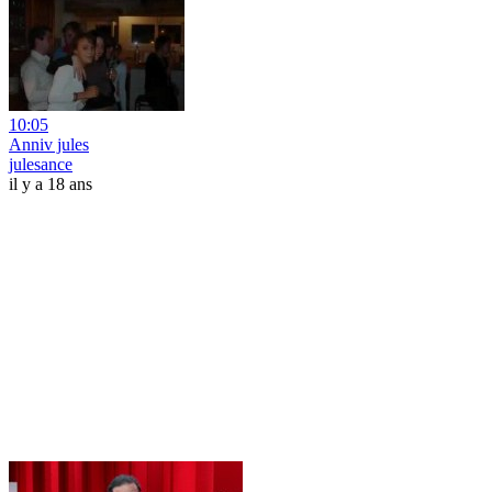
10:05
Anniv jules
julesance
il y a 18 ans