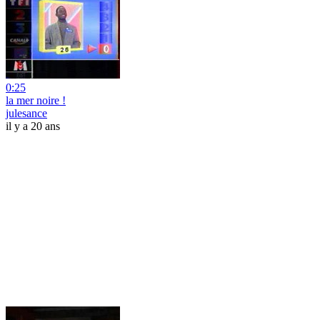
0:25
la mer noire !
julesance
il y a 20 ans