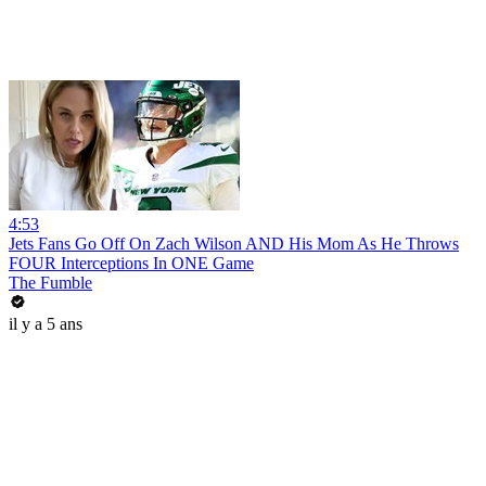
4:53
Jets Fans Go Off On Zach Wilson AND His Mom As He Throws
FOUR Interceptions In ONE Game
The Fumble
il y a 5 ans