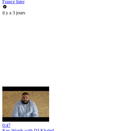
France Inter
il y a 3 jours
0:47
Key Words with DJ Khaled