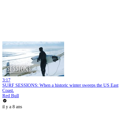
3:17
SURF SESSIONS: When a historic winter sweeps the US East
Coast.
Red Bull
il y a 8 ans