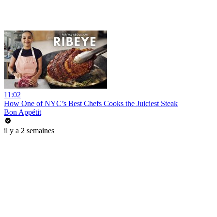
11:02
How One of NYC’s Best Chefs Cooks the Juiciest Steak
Bon Appétit
il y a 2 semaines