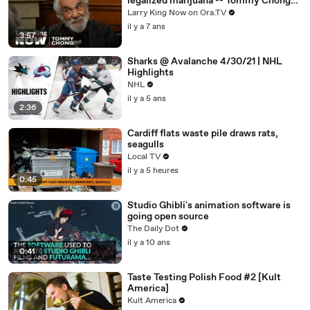
legalized marijuana -- Tommy Chong
answers your social media questions
Larry King Now on Ora.TV
il y a 7 ans
3:57
Sharks @ Avalanche 4/30/21 | NHL
Highlights
NHL
il y a 5 ans
2:36
Cardiff flats waste pile draws rats,
seagulls
Local TV
il y a 5 heures
0:45
Studio Ghibli's animation software is
going open source
The Daily Dot
il y a 10 ans
0:41
Taste Testing Polish Food #2 [Kult
America]
Kult America