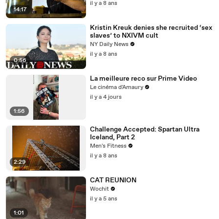
il y a 8 ans
14:17
Kristin Kreuk denies she recruited ‘sex
slaves’ to NXIVM cult
NY Daily News
il y a 8 ans
0:56
La meilleure reco sur Prime Video
Le cinéma d'Amaury
il y a 4 jours
1:56
Challenge Accepted: Spartan Ultra
Iceland, Part 2
Men's Fitness
il y a 8 ans
2:29
CAT REUNION
Wochit
il y a 5 ans
1:01