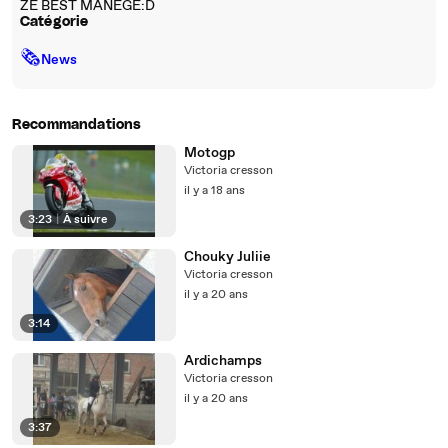
ZE BEST MANEGE:D
Catégorie
🗞
News
Recommandations
Motogp
Victoria cresson
il y a 18 ans
3:23
|
À suivre
Chouky Juliie
Victoria cresson
il y a 20 ans
3:14
Ardichamps
Victoria cresson
il y a 20 ans
3:37