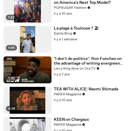
on America's Next Top Model?
POPSUGAR Fashion
il y a 10 ans
1:22
La plage à Toulouse ? 🏖️
Sacha Borg
il y a 1 semaine
1:44
"I don't do politics": Ron Funches on
the advantage of writing evergreen
jokes
Larry King Now on Ora.TV
il y a 7 ans
1:36
TEA WITH ALICE: Naomi Shimada
PAPER Magazine
il y a 10 ans
4:38
KEEN on Chargaux
PAPER Magazine
il y a 10 ans