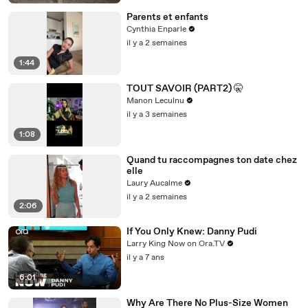
Parents et enfants
Cynthia Enparle
il y a 2 semaines
1:44
TOUT SAVOIR (PART2) 🤫
Manon Leculnu
il y a 3 semaines
1:08
Quand tu raccompagnes ton date chez
elle
Laury Aucalme
il y a 2 semaines
2:06
If You Only Knew: Danny Pudi
Larry King Now on Ora.TV
il y a 7 ans
6:01
Why Are There No Plus-Size Women