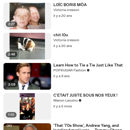
L0ÏC BORIS MÖA
Victoria cresson
il y a 20 ans
2:27
chit l0u
Victoria cresson
il y a 20 ans
2:48
Learn How to Tie a Tie Just Like That
POPSUGAR Fashion
il y a 9 ans
2:08
C'ETAIT JUSTE SOUS NOS YEUX !
Manon Leculnu
il y a 5 mois
1:10
'That '70s Show', Andrew Yang, and