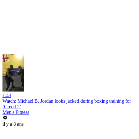
1:43
Watch: Michael B. Jordan looks jacked during boxing training for
‘Creed 2’
Men's Fitness
il y a 8 ans