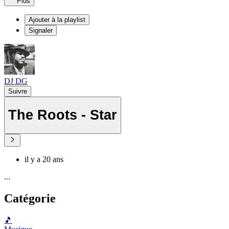
Plus
Ajouter à la playlist
Signaler
DJ DG
Suivre
The Roots - Star
il y a 20 ans
...
Catégorie
🎵