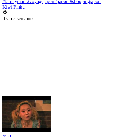
#familymart #voyagejapon #japon #shoppingjapon
Kiwi Pinku
il y a 2 semaines
4:38