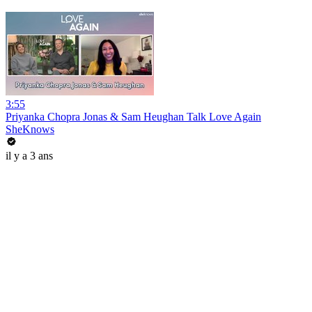
3:55
Priyanka Chopra Jonas & Sam Heughan Talk Love Again
SheKnows
il y a 3 ans