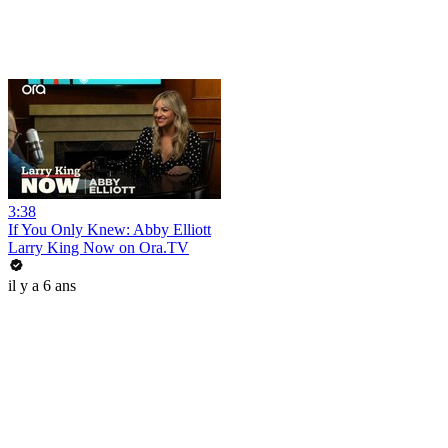
3:38
If You Only Knew: Abby Elliott
Larry King Now on Ora.TV
il y a 6 ans