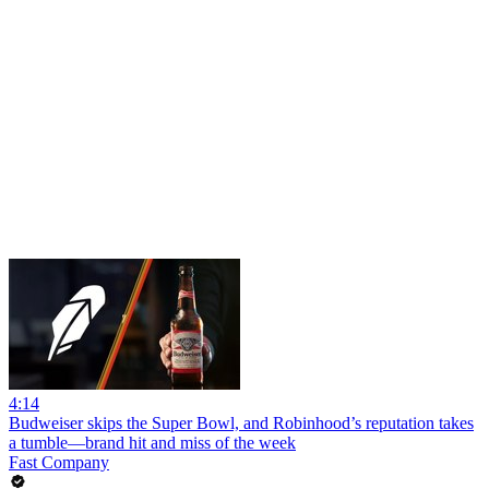
4:14
Budweiser skips the Super Bowl, and Robinhood’s reputation takes
a tumble—brand hit and miss of the week
Fast Company