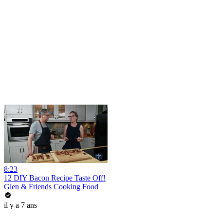
8:23
12 DIY Bacon Recipe Taste Off!
Glen & Friends Cooking Food
il y a 7 ans