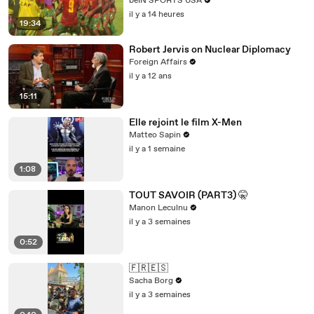
beIN SPORTS USA
beINSportsUSA
il y a 14 heures
19:34
Robert Jervis on Nuclear Diplomacy
Foreign Affairs
il y a 12 ans
15:11
Elle rejoint le film X-Men
Matteo Sapin
il y a 1 semaine
1:08
TOUT SAVOIR (PART3) 🤫
Manon Leculnu
il y a 3 semaines
0:52
🇫🇷🇪🇸
Sacha Borg
il y a 3 semaines