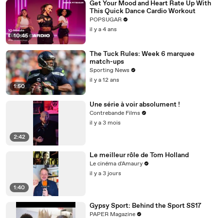
Get Your Mood and Heart Rate Up With
This Quick Dance Cardio Workout
POPSUGAR
il y a 4 ans
10:45
The Tuck Rules: Week 6 marquee
match-ups
Sporting News
il y a 12 ans
1:50
Une série à voir absolument !
Contrebande Films
il y a 3 mois
2:42
Le meilleur rôle de Tom Holland
Le cinéma d'Amaury
il y a 3 jours
1:40
Gypsy Sport: Behind the Sport SS17
PAPER Magazine