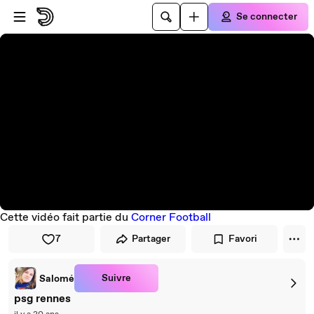
Passer au player
Passer au contenu principal
Se connecter
Cette vidéo fait partie du
Corner Football
7
Partager
Favori
Suivre
Salomé
psg rennes