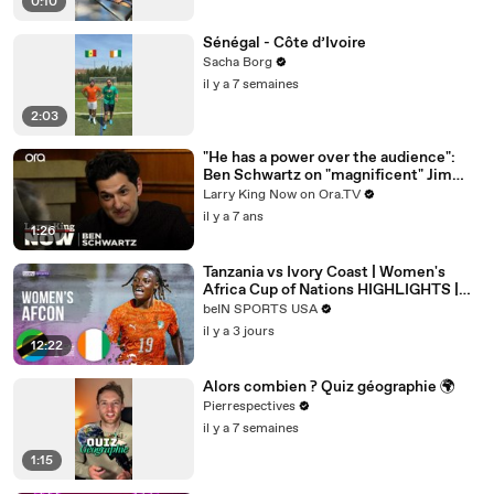
0:10
Sénégal - Côte d’Ivoire
Sacha Borg
il y a 7 semaines
2:03
"He has a power over the audience":
Ben Schwartz on "magnificent" Jim
Carrey
Larry King Now on Ora.TV
il y a 7 ans
1:26
Tanzania vs Ivory Coast | Women's
Africa Cup of Nations HIGHLIGHTS |
08/04/2026 | beIN SPORTS USA
beIN SPORTS USA
il y a 3 jours
12:22
Alors combien ? Quiz géographie 🌍
Pierrespectives
il y a 7 semaines
1:15