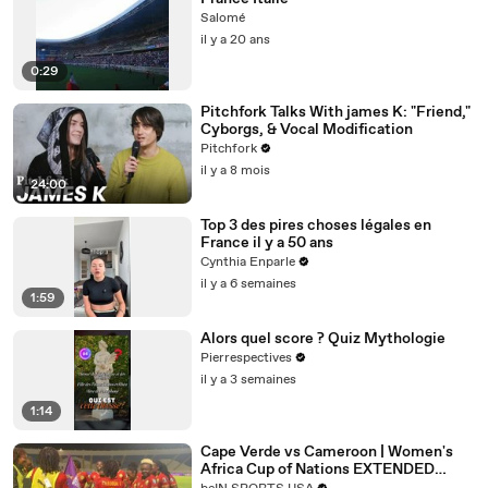
Salomé
il y a 20 ans
0:29
Pitchfork Talks With james K: "Friend,"
Cyborgs, & Vocal Modification
Pitchfork
il y a 8 mois
24:00
Top 3 des pires choses légales en
France il y a 50 ans
Cynthia Enparle
il y a 6 semaines
1:59
Alors quel score ? Quiz Mythologie
Pierrespectives
il y a 3 semaines
1:14
Cape Verde vs Cameroon | Women's
Africa Cup of Nations EXTENDED
HIGHLIGHTS | 08062026 |