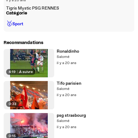
il y a 20 ans
Tigris Mystic PSG RENNES
Catégorie
🥇
Sport
Recommandations
Ronaldinho
Salomé
il y a 20 ans
4:19
|
À suivre
Tifo parisien
Salomé
il y a 20 ans
0:33
psg strasbourg
Salomé
il y a 20 ans
0:15