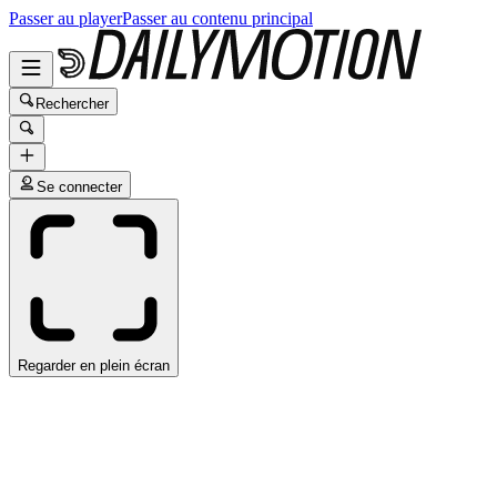
Passer au player
Passer au contenu principal
Rechercher
Se connecter
Regarder en plein écran