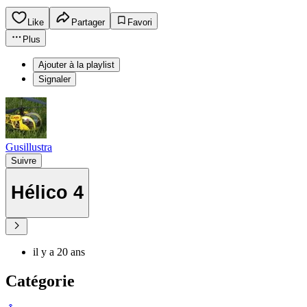
Like
Partager
Favori
Plus
Ajouter à la playlist
Signaler
Gusillustra
Suivre
Hélico 4
il y a 20 ans
Catégorie