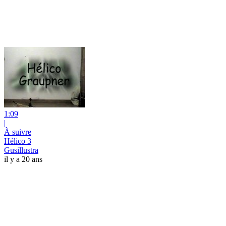
1:09
|
À suivre
Hélico 3
Gusillustra
il y a 20 ans