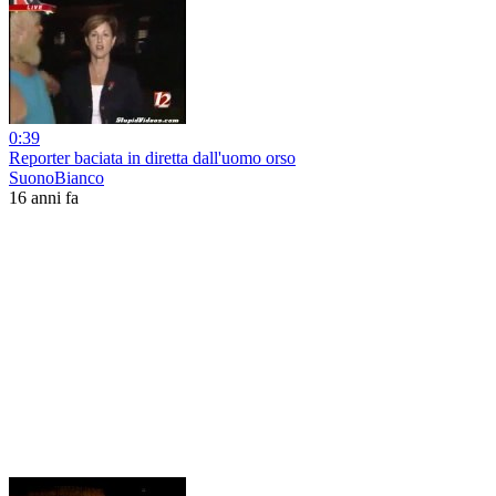
0:39
Reporter baciata in diretta dall'uomo orso
SuonoBianco
16 anni fa