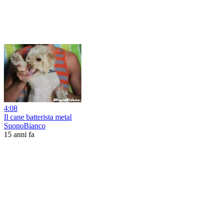
4:08
Il cane batterista metal
SuonoBianco
15 anni fa