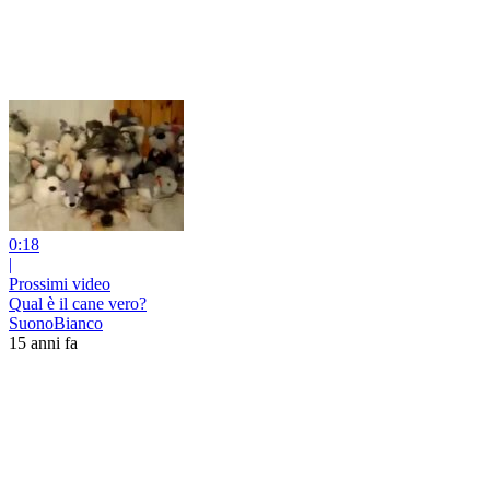
0:18
|
Prossimi video
Qual è il cane vero?
SuonoBianco
15 anni fa