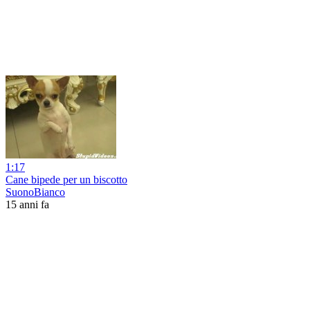
1:17
Cane bipede per un biscotto
SuonoBianco
15 anni fa