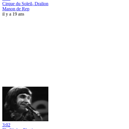
Cirque du Soleil- Dralion
Manon de Rep
il y a 19 ans
3:02