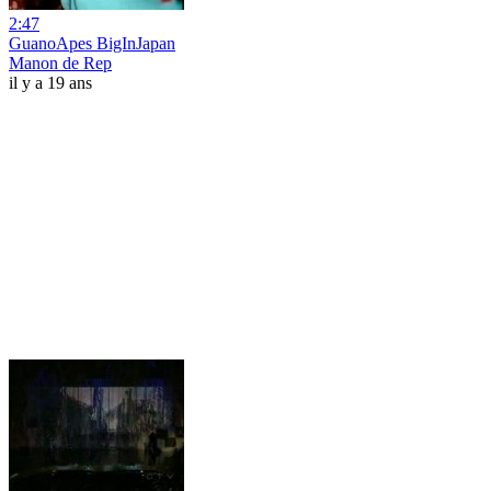
2:47
GuanoApes BigInJapan
Manon de Rep
il y a 19 ans