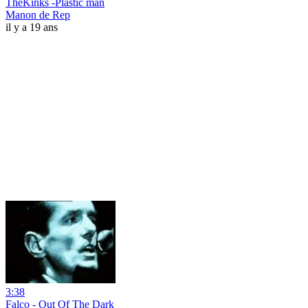
TheKinks -Plastic man
Manon de Rep
il y a 19 ans
3:38
Falco - Out Of The Dark