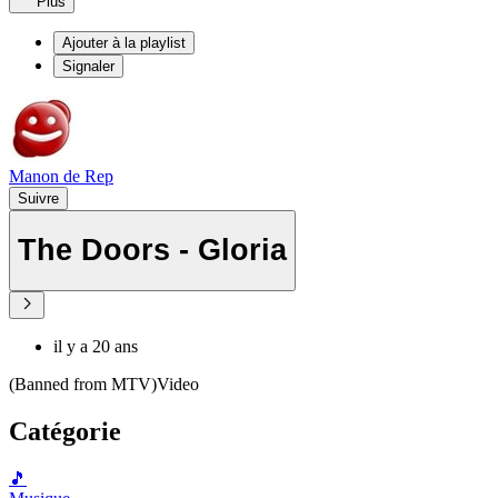
Plus
Ajouter à la playlist
Signaler
Manon de Rep
Suivre
The Doors - Gloria
il y a 20 ans
(Banned from MTV)Video
Catégorie
🎵