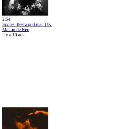
2:54
Sixties_fleetwood mac UK
Manon de Rep
il y a 19 ans