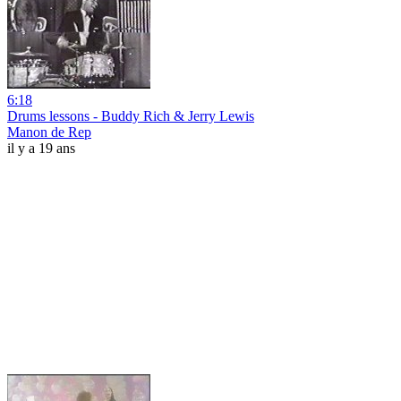
6:18
Drums lessons - Buddy Rich & Jerry Lewis
Manon de Rep
il y a 19 ans