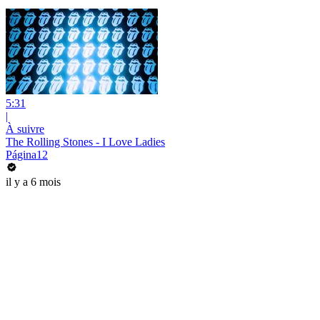
5:31
|
À suivre
The Rolling Stones - I Love Ladies
Página12
il y a 6 mois