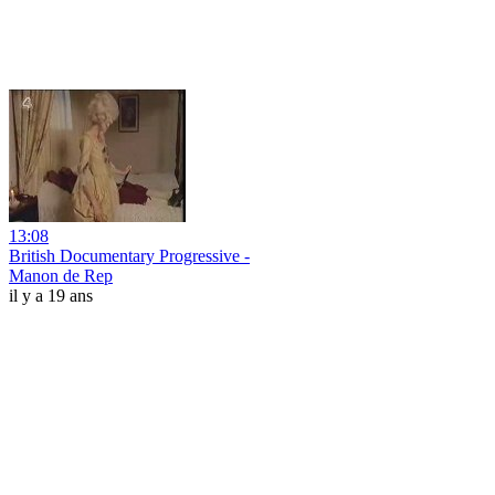
13:08
British Documentary Progressive -
Manon de Rep
il y a 19 ans