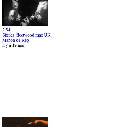
2:54
Sixties_fleetwood mac UK
Manon de Rep
il y a 19 ans