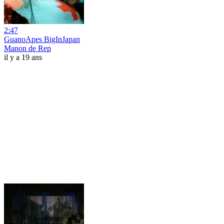
2:47
GuanoApes BigInJapan
Manon de Rep
il y a 19 ans