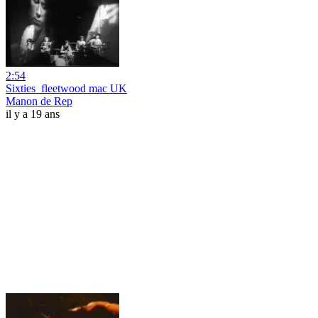
2:54
Sixties_fleetwood mac UK
Manon de Rep
il y a 19 ans