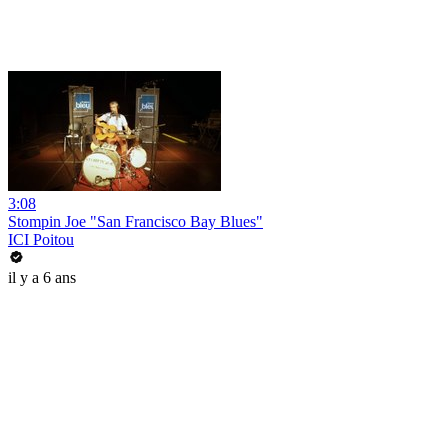
3:08
Stompin Joe "San Francisco Bay Blues"
ICI Poitou
il y a 6 ans