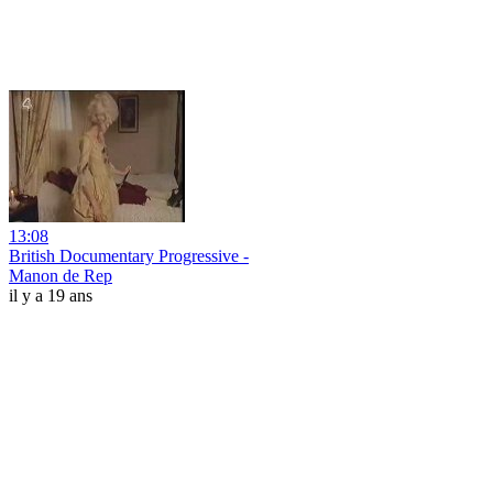
13:08
British Documentary Progressive -
Manon de Rep
il y a 19 ans