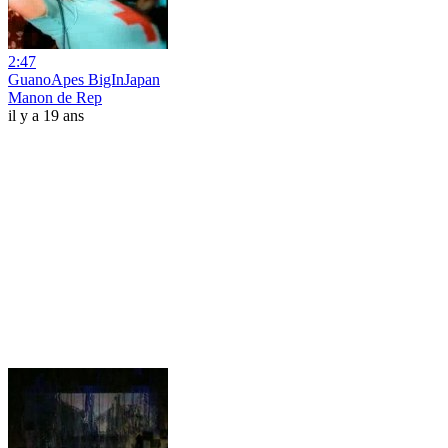
2:47
GuanoApes BigInJapan
Manon de Rep
il y a 19 ans