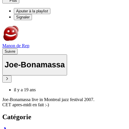
Plus
Ajouter à la playlist
Signaler
Manon de Rep
Suivre
Joe-Bonamassa
il y a 19 ans
Joe-Bonamassa live in Montreal jazz festival 2007.
CET apres-midi en fait :-)
Catégorie