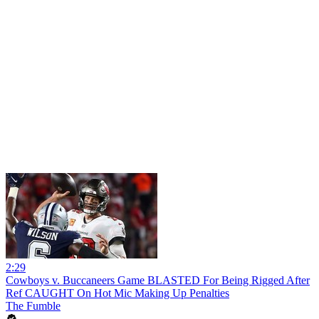
2:29
Cowboys v. Buccaneers Game BLASTED For Being Rigged After
Ref CAUGHT On Hot Mic Making Up Penalties
The Fumble