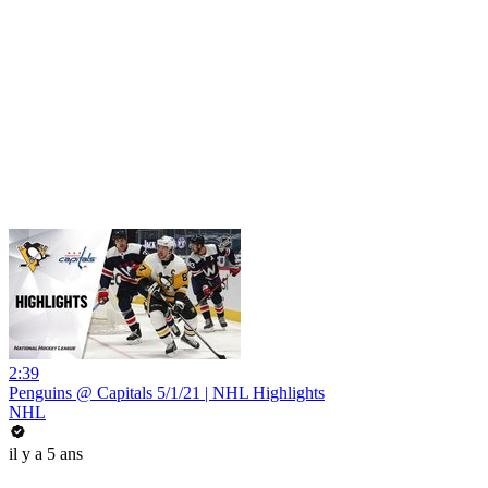
2:39
Penguins @ Capitals 5/1/21 | NHL Highlights
NHL
il y a 5 ans