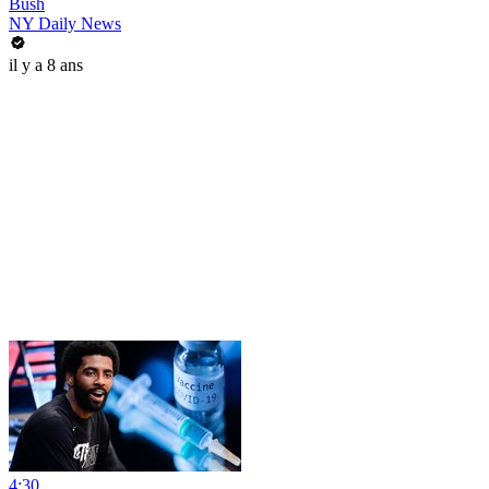
Bush
NY Daily News
il y a 8 ans
4:30