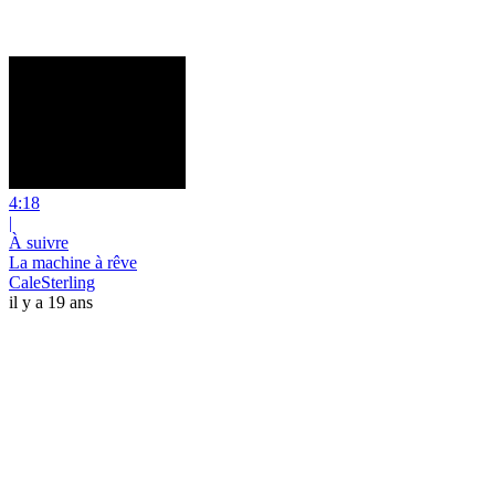
4:18
|
À suivre
La machine à rêve
CaleSterling
il y a 19 ans