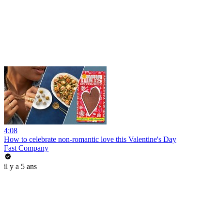
4:08
How to celebrate non-romantic love this Valentine's Day
Fast Company
il y a 5 ans