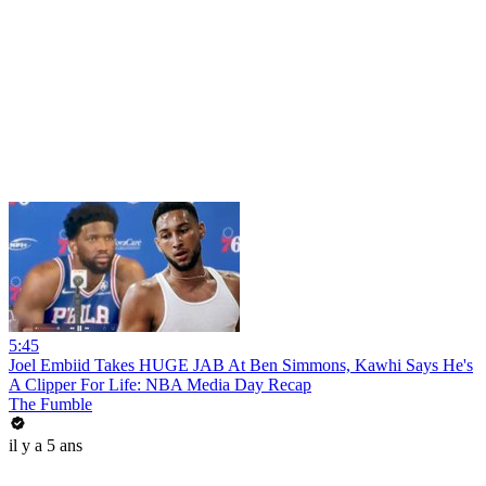
5:45
Joel Embiid Takes HUGE JAB At Ben Simmons, Kawhi Says He's
A Clipper For Life: NBA Media Day Recap
The Fumble
il y a 5 ans