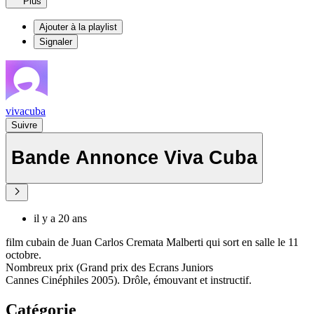
Plus
Ajouter à la playlist
Signaler
vivacuba
Suivre
Bande Annonce Viva Cuba
il y a 20 ans
film cubain de Juan Carlos Cremata Malberti qui sort en salle le 11
octobre.
Nombreux prix (Grand prix des Ecrans Juniors
Cannes Cinéphiles 2005). Drôle, émouvant et instructif.
Catégorie