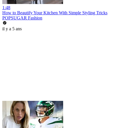
1:48
How to Beautify Your Kitchen With Simple Styling Tricks
POPSUGAR Fashion
il y a 5 ans