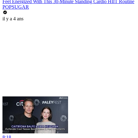
Feel Energized With This 30-Minute Standing Cardio HIIT Routine
POPSUGAR
il y a 4 ans
8:18