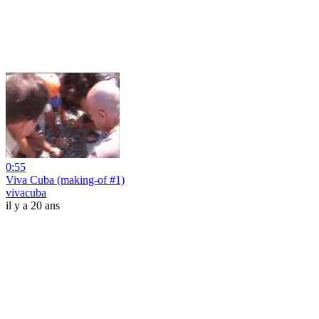
0:55
Viva Cuba (making-of #1)
vivacuba
il y a 20 ans