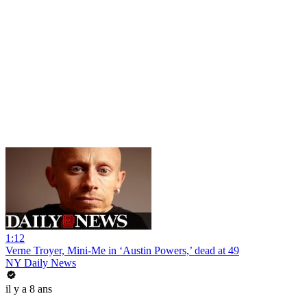
1:12
Verne Troyer, Mini-Me in ‘Austin Powers,’ dead at 49
NY Daily News
il y a 8 ans