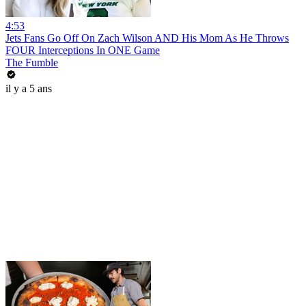
4:53
Jets Fans Go Off On Zach Wilson AND His Mom As He Throws
FOUR Interceptions In ONE Game
The Fumble
il y a 5 ans