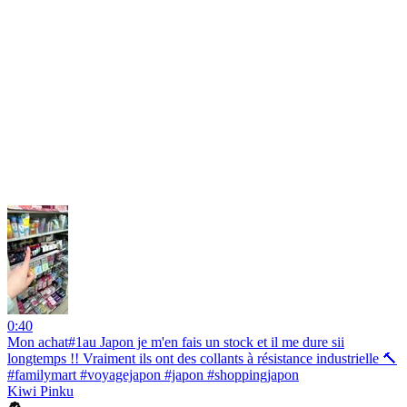
0:40
Mon achat#1au Japon je m'en fais un stock et il me dure sii
longtemps !! Vraiment ils ont des collants à résistance industrielle 🔨
#familymart #voyagejapon #japon #shoppingjapon
Kiwi Pinku