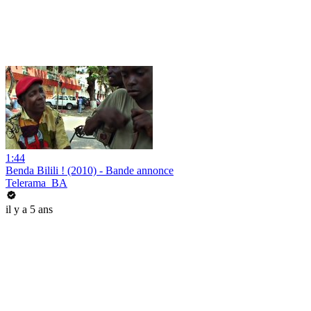
1:44
Benda Bilili ! (2010) - Bande annonce
Telerama_BA
il y a 5 ans