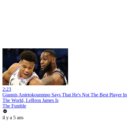
2:23
Giannis Antetokounmpo Says That He's Not The Best Player In
The World, LeBron James Is
The Fumble
il y a 5 ans