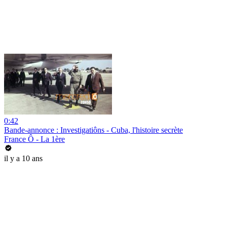
0:42
Bande-annonce : Investigatiôns - Cuba, l'histoire secrète
France Ô - La 1ère
il y a 10 ans