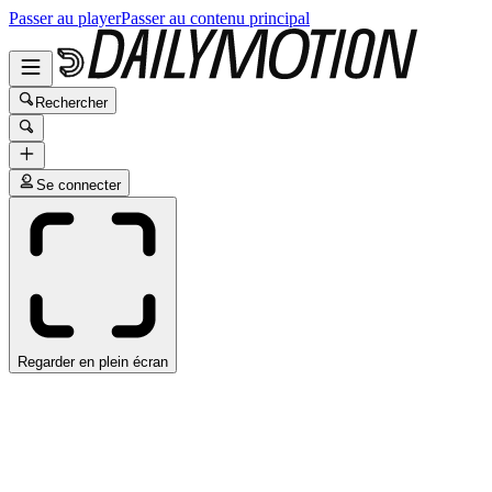
Passer au player
Passer au contenu principal
Rechercher
Se connecter
Regarder en plein écran