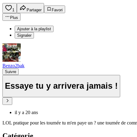
1
Partager
Favori
Plus
Ajouter à la playlist
Signaler
Benzo2bak
Suivre
Essaye tu y arrivera jamais !
il y a 20 ans
LOL pratique pour les tournée tu m'en paye un ? une tournée de comm
Catégorie