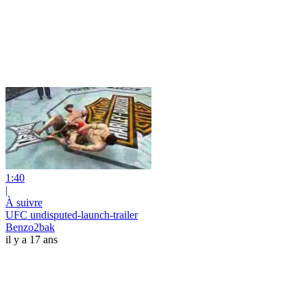
1:40
|
À suivre
UFC undisputed-launch-trailer
Benzo2bak
il y a 17 ans