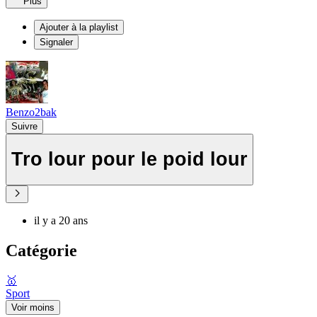
Plus
Ajouter à la playlist
Signaler
Benzo2bak
Suivre
Tro lour pour le poid lour
il y a 20 ans
Catégorie
🥇
Sport
Voir moins