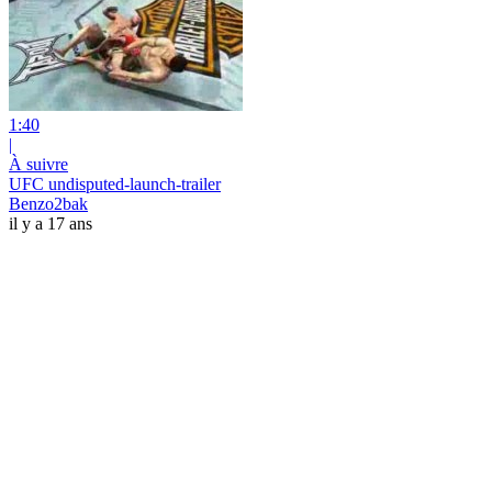
1:40
|
À suivre
UFC undisputed-launch-trailer
Benzo2bak
il y a 17 ans