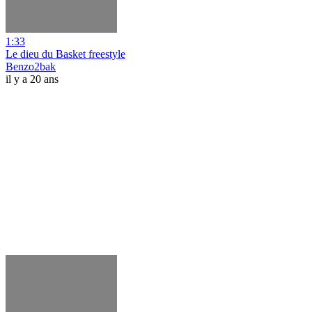
1:33
Le dieu du Basket freestyle
Benzo2bak
il y a 20 ans