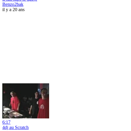
Benzo2bak
il y a 20 ans
6:17
4dj au Scratch