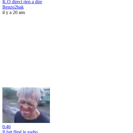
K.O direct rien a dire
Benzo2bak
il y a 20 ans
0:46
Il fait flipé le gadjo