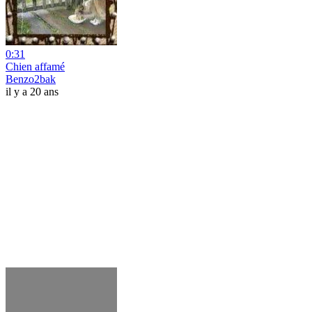
0:31
Chien affamé
Benzo2bak
il y a 20 ans