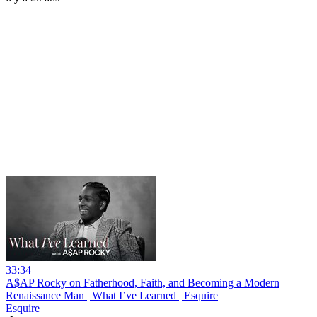
33:34
A$AP Rocky on Fatherhood, Faith, and Becoming a Modern
Renaissance Man | What I’ve Learned | Esquire
Esquire