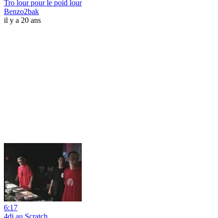
Tro lour pour le poid lour
Benzo2bak
il y a 20 ans
6:17
4dj au Scratch