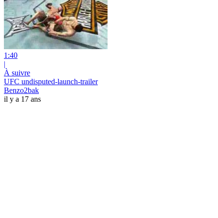
1:40
|
À suivre
UFC undisputed-launch-trailer
Benzo2bak
il y a 17 ans