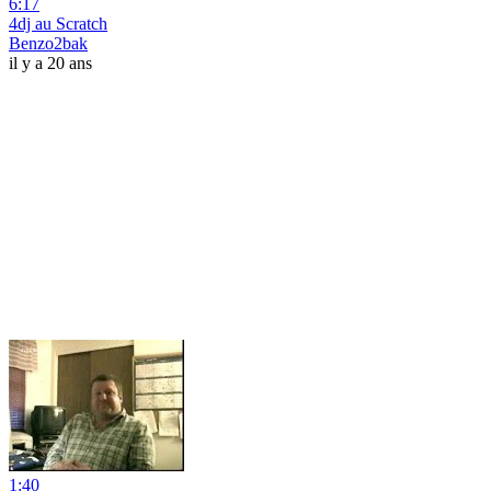
6:17
4dj au Scratch
Benzo2bak
il y a 20 ans
1:40