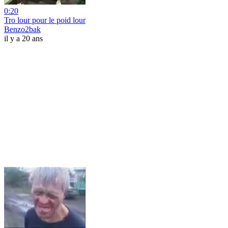
0:20
Tro lour pour le poid lour
Benzo2bak
il y a 20 ans