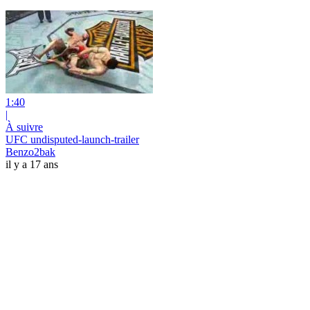
1:40
|
À suivre
UFC undisputed-launch-trailer
Benzo2bak
il y a 17 ans