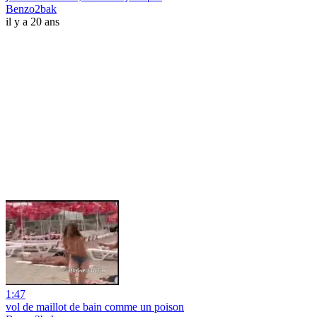
Benzo2bak
il y a 20 ans
1:47
vol de maillot de bain comme un poison