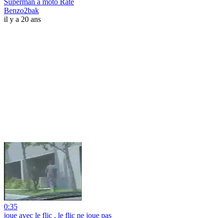
Superman a moto Raté
Benzo2bak
il y a 20 ans
0:35
joue avec le flic , le flic ne joue pas