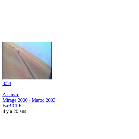
3:53
|
À suivre
Mirage 2000 - Maroc 2003
BaBiChE
il y a 20 ans