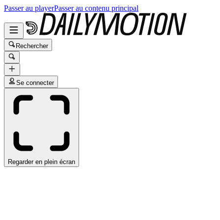
Passer au player
Passer au contenu principal
Rechercher
Se connecter
Regarder en plein écran