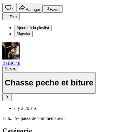
1
Partager
Favori
Plus
Ajouter à la playlist
Signaler
BaBiChE
Suivre
Chasse peche et biture
il y a 20 ans
Euh... Se passe de commentaires !
Catégorie