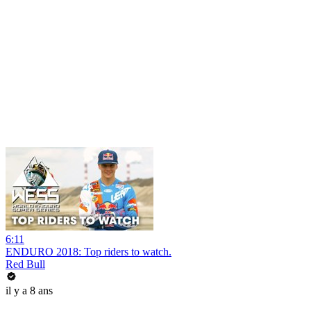
6:11
ENDURO 2018: Top riders to watch.
Red Bull
il y a 8 ans