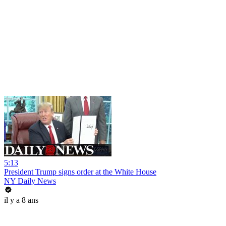
5:13
President Trump signs order at the White House
NY Daily News
il y a 8 ans