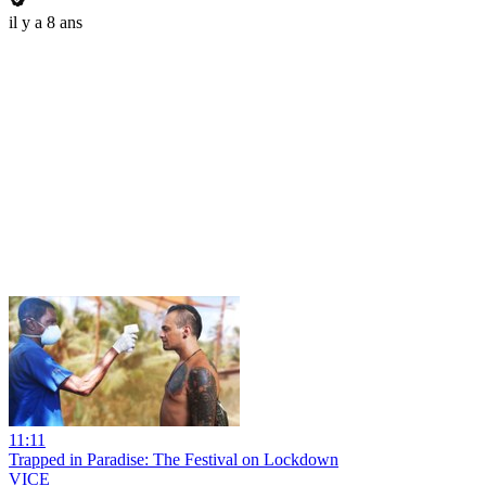
il y a 8 ans
11:11
Trapped in Paradise: The Festival on Lockdown
VICE