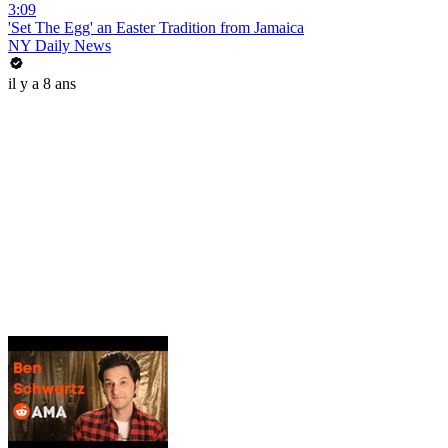
3:09
'Set The Egg' an Easter Tradition from Jamaica
NY Daily News
il y a 8 ans