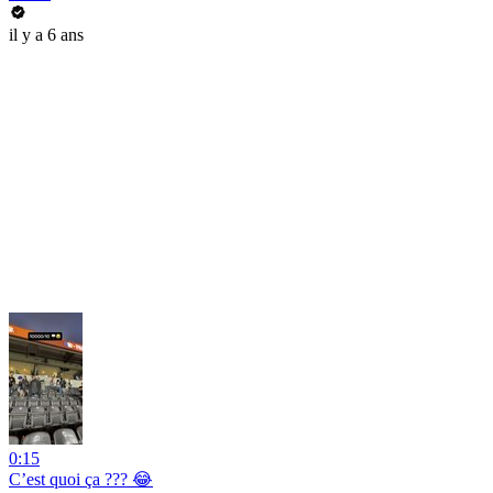
il y a 6 ans
0:15
C’est quoi ça ??? 😂