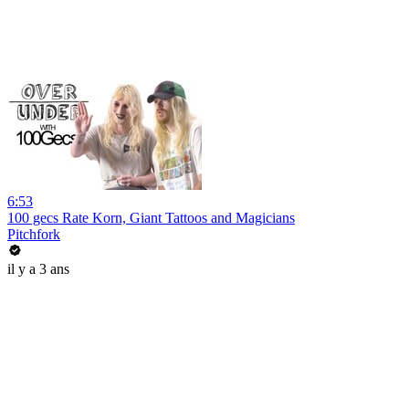
6:53
100 gecs Rate Korn, Giant Tattoos and Magicians
Pitchfork
il y a 3 ans