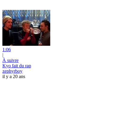
1:06
|
À suivre
Kyo fait du rap
zephyrboy
il y a 20 ans