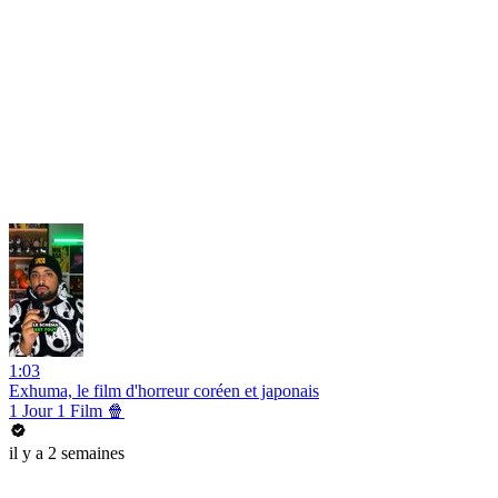
1:03
Exhuma, le film d'horreur coréen et japonais
1 Jour 1 Film 🍿
il y a 2 semaines