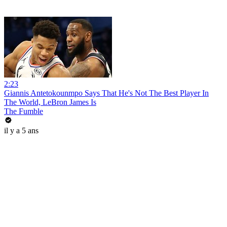
2:23
Giannis Antetokounmpo Says That He's Not The Best Player In
The World, LeBron James Is
The Fumble
il y a 5 ans