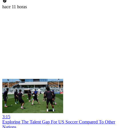
hace 11 horas
3:15
Exploring The Talent Gap For US Soccer Compared To Other
Nations