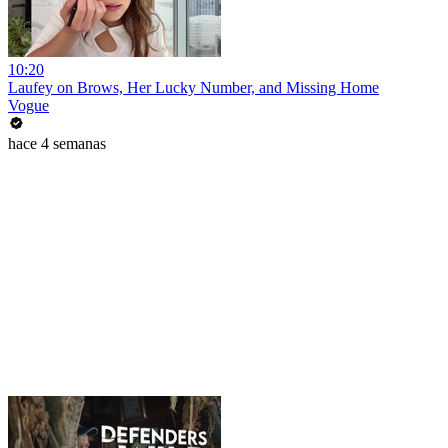
10:20
Laufey on Brows, Her Lucky Number, and Missing Home
Vogue
hace 4 semanas