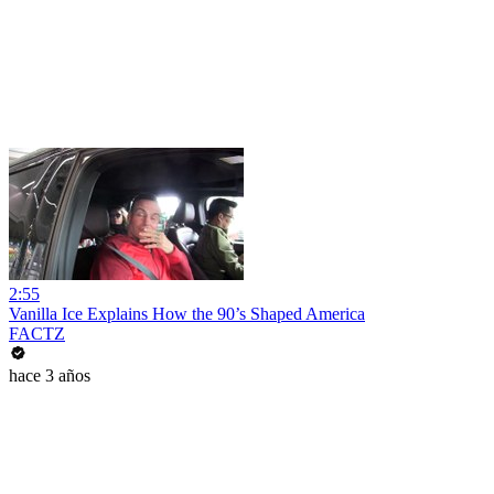
2:55
Vanilla Ice Explains How the 90’s Shaped America
FACTZ
hace 3 años