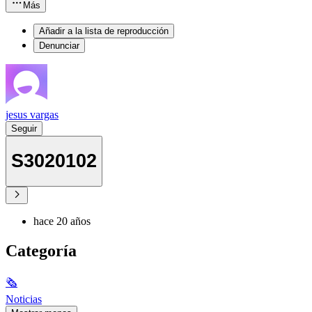
Más
Añadir a la lista de reproducción
Denunciar
jesus vargas
Seguir
S3020102
hace 20 años
Categoría
🗞
Noticias